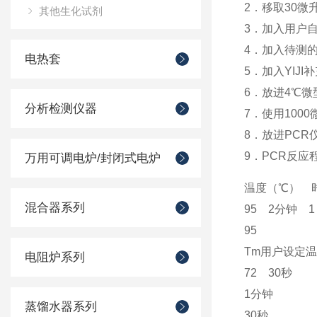
2．移取30微升Y
其他生化试剂
3．加入用户自
4．加入待测的
电热套
5．加入YIJI
6．放进4℃微
分析检测仪器
7．使用100
8．放进PCR
9．PCR反应
万用可调电炉/封闭式电炉
温度（℃） 
混合器系列
95 2分钟 1
95
Tm用户设定温
电阻炉系列
72 30秒
1分钟
蒸馏水器系列
30秒