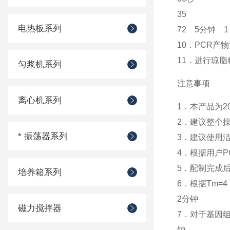
35
电热板系列
72 5分钟 1
10．PCR产
11．进行琼
匀浆机系列
注意事项
离心机系列
1．本产品为2
2．建议整个
* 振荡器系列
3．建议使用
4．根据用户PC
5．配制完成
培养箱系列
6．根据Tm=
2分钟
磁力搅拌器
7．对于基因组
钟