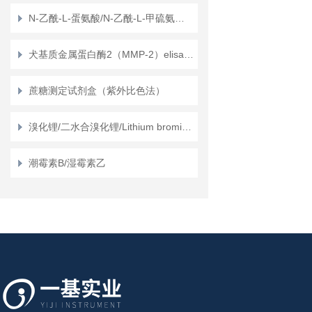
N-乙酰-L-蛋氨酸/N-乙酰-L-甲硫氨酸/N-乙酰基-L-蛋氨酸/醋酸基甲硫氨酸/L（-）-N-乙酰甲硫氨基丁酸/L（-）-N-乙酰甲硫氨酸/N-乙酰-L-甲硫氨基酸/NAM
犬基质金属蛋白酶2（MMP-2）elisa试剂盒说明书
蔗糖测定试剂盒（紫外比色法）
溴化锂/二水合溴化锂/Lithium bromide dihydrate
潮霉素B/湿霉素乙