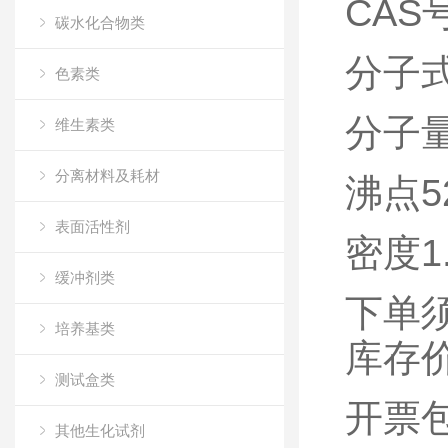
CAS号
碳水化合物类
分子式
色素类
分子量3
维生素类
分离材料及耗材
沸点522
表面活性剂
密度1.1
缓冲剂类
下单
培养基类
库存
测试盒类
开票
其他生化试剂