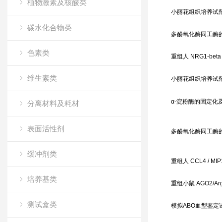
植物激素及核酸类
小丽花组织培养试
碳水化合物类
多酚氧化酶同工酶
色素类
重组人 NRG1-beta 
维生素类
小丽花组织培养试
α-淀粉酶的固定化
分离材料及耗材
表面活性剂
多酚氧化酶同工酶
缓冲剂类
重组人 CCL4 / MIP
培养基类
重组小鼠 AGO2/Argo
测试盒类
模拟ABO血型鉴定