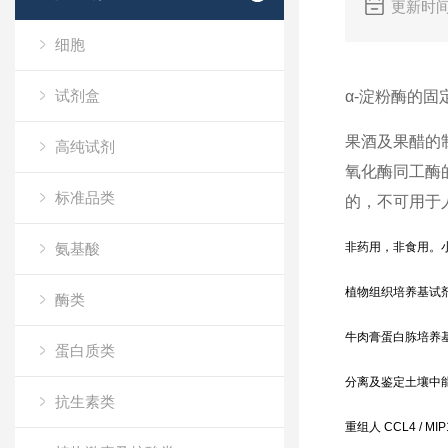
更新时间
细胞
试剂盒
α-淀粉酶的
果酒及果醋的
高纯试剂
氧化酶同工酶
标准品类
的，不可用于
氨基酸
非药用，非食用。
植物组织培养基试剂
酶类
牛肉膏蛋白胨培养基 
蛋白质类
分离及鉴定土壤中能
抗生素类
重组人 CCL4 / MI