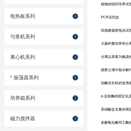
植物的组织培养试
电热板系列
PCR试剂盒
琼脂糖凝胶电泳试
匀浆机系列
大肠杆菌培养和分
离心机系列
分离以尿素为氮源
观察土壤中能水解
* 振荡器系列
加酶洗衣粉的使用
α-淀粉酶的固定化
培养箱系列
亚硝酸盐含量的测
磁力搅拌器
多酚氧化酶同工酶