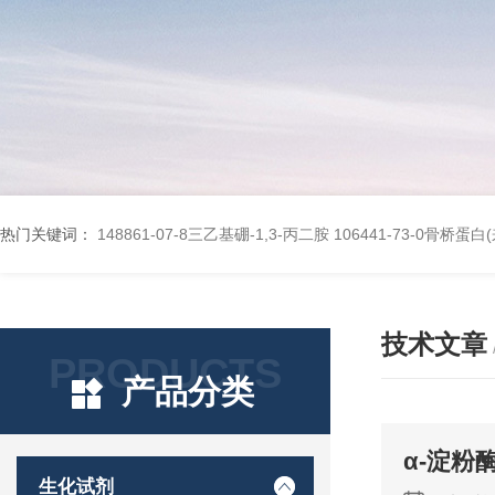
热门关键词：
148861-07-8三乙基硼-1,3-丙二胺
106441-73-0骨桥蛋
技术文章
PRODUCTS
产品分类
α-淀粉
生化试剂