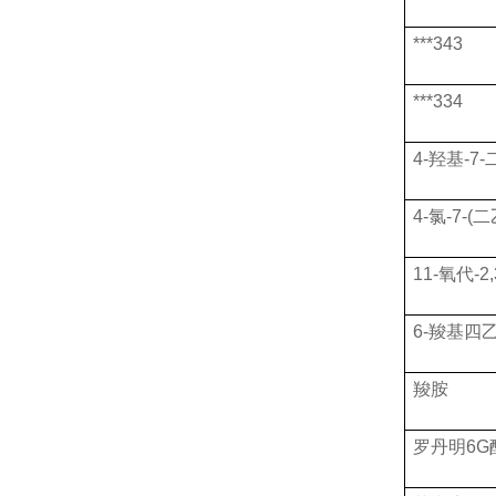
***
343
***
334
4-羟基-7-
4-氯-7-
11-氧代-2,
6-羧基四
羧胺
罗丹明
6G