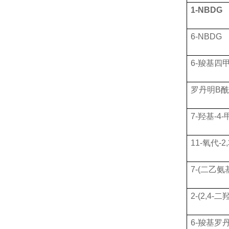
1-NBDG
6-NBDG
6-羧基四
罗丹明
B
7-羟基-4-
11-氧代-2,
7-(二乙氨基
2-(2,4
6-羧基罗