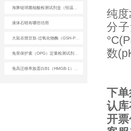
海豚链球菌核酸检测试剂盒（恒温荧光法）
纯度≥
液体石蜡有哪些功用
分子量
°C(P
大鼠谷胱甘肽-过氧化物酶（GSH-PX）定量检测试剂盒（ELISA）使用说明书
数(pK
兔骨保护素（OPG）定量检测试剂盒（ELISA）
兔高迁移率族蛋白B1（HMGB-1）定量检测试剂盒（ELISA）使用说明书
下单
认库
开票