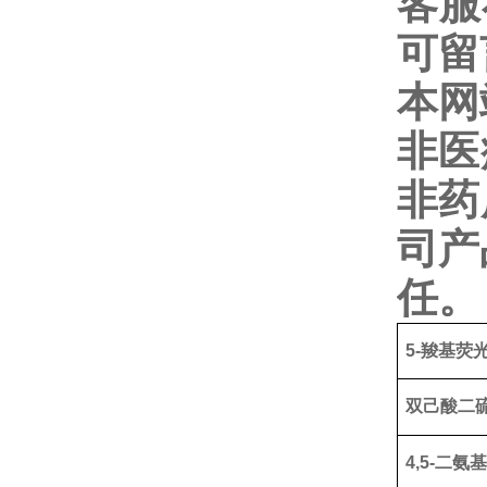
客服
可留
本网
非医
非药
司产
任。
5-羧基荧
双己酸二
4,5-二氨