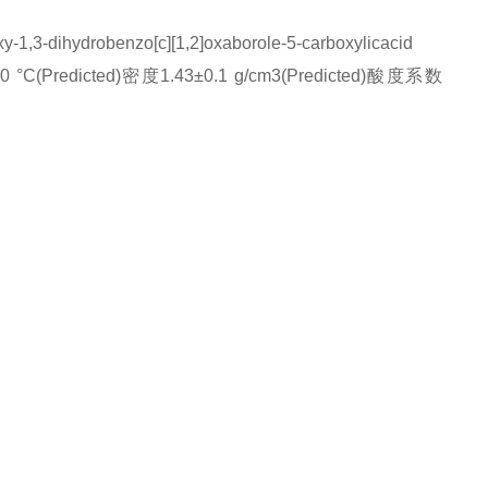
ydrobenzo[c][1,2]oxaborole-5-carboxylicacid
(Predicted)密度1.43±0.1 g/cm3(Predicted)酸度系数