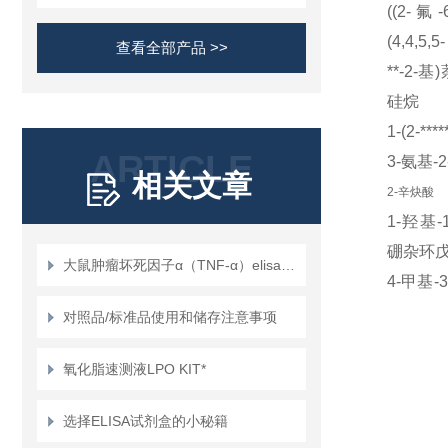
((2-氟
-
(4,4,5,5-
查看全部产品 >>
**
-2-
基
)
硅烷
1-(2-****
ARTICLE
3-氨基
-2
相关文章
2-辛炔酸
1-羟基
-
硼杂环
大鼠肿瘤坏死因子α（TNF-α）elisa试剂盒使用说明书
4-甲基
-3
氧杂环戊
对照品/标准品使用和储存注意事项
1-羟基
-
氧化脂速测液LPO KIT*
硼杂环
1-羟基
-1
选择ELISA试剂盒的小秘籍
羧酸