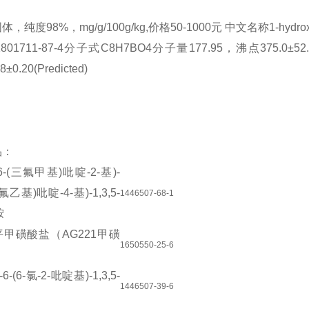
纯度98%，mg/g/100g/kg,价格50-1000元 中文名称1-hydroxy-1,3-dih
01711-87-4分子式C8H7BO4分子量177.95，沸点375.0±52.0 °C
8±0.20(Predicted)
品：
6-(
三氟甲基
)
吡啶
-2-
基
)-
氟乙基
)
吡啶
-4-
基
)-1,3,5-
1446507-68-1
胺
平甲磺酸盐（
AG221
甲磺
1650550-25-6
-6-(6-
氯
-2-
吡啶基
)-1,3,5-
1446507-39-6