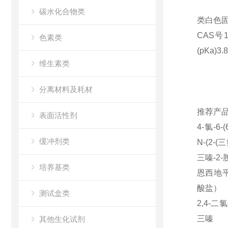
碳水化合物类
类白色固体，
CAS号18
色素类
(pKa)3.8
维生素类
分离材料及耗材
推荐产
表面活性剂
4-氯
-6-(
缓冲剂类
N-(2-(
三
三嗪
-2-
培养基类
恩西地
酸盐）
测试盒类
2,4-二氯
三嗪
其他生化试剂