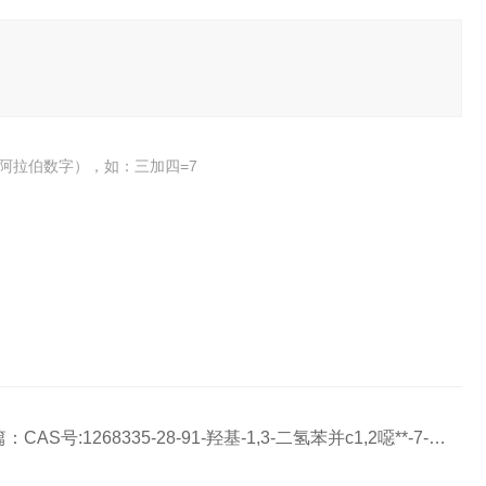
阿拉伯数字），如：三加四=7
篇：
CAS号:1268335-28-91-羟基-1,3-二氢苯并c1,2噁**-7-羧酸