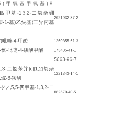
6-(
甲氧基甲氧基
)-8-
四甲基
-1,3,2-
二氧杂硼
2621932-37-2
萘
-1-
基
)
乙炔基
)
三异丙基
*
)
吡唑
-4-
甲酸
1260855-51-3
-
氯
-
吡啶
-4-
羧酸甲酯
173435-41-1
5663-96-7
1,3-
二氢苯并
[c][1,2]
氧杂
1221343-14-1
戊烷
-6-
羧酸
-(4,4,5,5-
四甲基
-1,3,2-
二
882679-40-5
**
-2-
基
)
苯甲酸甲酯
1,3-
二氢苯并
[c][1,2]
氧杂
1801711-87-4
戊烯
-5-
羧酸
,3-
二氢苯并
[c][1,2]
噁**
-7-
1268335-28-9