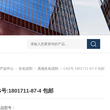
40-00-8吡咯酯
81-08-32-磺基苯甲酸酐
4441-12-7三(4-吗啉基)氧化膦
6
产品中心
-
生化试剂
-
其他生化试剂
-
CAS号:1801711-87-4 包邮
号:1801711-87-4 包邮
产品型号：