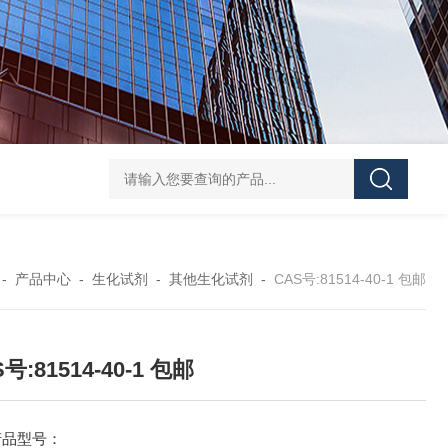
40-00-8吡咯酯
81-08-32-磺基苯甲酸酐
4441-12-7三(4-吗啉基)氧化膦
6
-
产品中心
-
生化试剂
-
其他生化试剂
-
CAS号:81514-40-1 包邮
号:81514-40-1 包邮
产品型号：