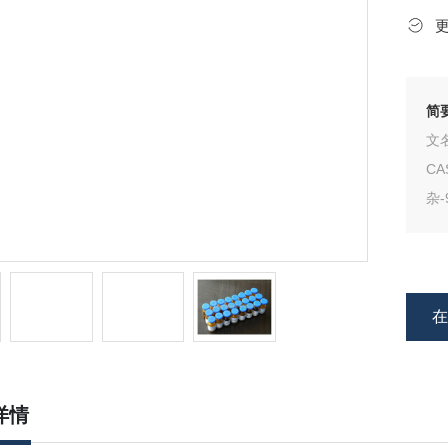
简
文名
CA
杂-
1Ch
详情