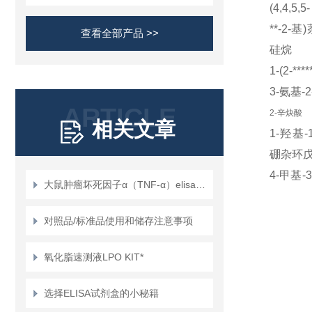
(4,4,5,5-
**
-2-
基
)
查看全部产品 >>
硅烷
1-(2-****
3-氨基
-2
ARTICLE
2-辛炔酸
相关文章
1-羟基
-
硼杂环
4-甲基
-3
大鼠肿瘤坏死因子α（TNF-α）elisa试剂盒使用说明书
氧杂环戊
1-羟基
-
对照品/标准品使用和储存注意事项
硼杂环
氧化脂速测液LPO KIT*
1-羟基
-1
羧酸
选择ELISA试剂盒的小秘籍
3-氧代