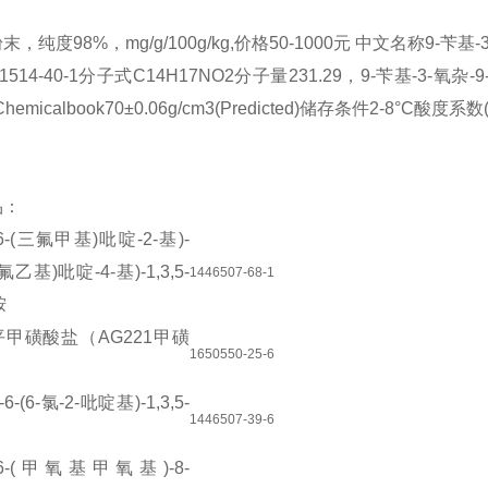
，纯度98%，mg/g/100g/kg,价格50-1000元 中文名称9-苄基-3-
514-40-1分子式C14H17NO2分子量231.29，9-苄基-3-氧杂-9-氮杂
hemicalbook70±0.06g/cm3(Predicted)储存条件2-8°C酸度系数(pKa
品：
6-(
三氟甲基
)
吡啶
-2-
基
)-
氟乙基
)
吡啶
-4-
基
)-1,3,5-
1446507-68-1
胺
平甲磺酸盐（
AG221
甲磺
1650550-25-6
-6-(6-
氯
-2-
吡啶基
)-1,3,5-
1446507-39-6
6-(
甲氧基甲氧基
)-8-