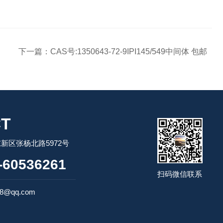
下一篇：
CAS号:1350643-72-9IPI145/549中间体 包邮
T
新区张杨北路5972号
60536261
扫码微信联系
98@qq.com