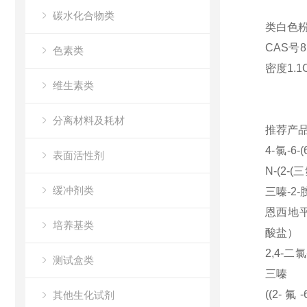
碳水化合物类
类白色粉末
CAS号81
色素类
密度1.1C
维生素类
分离材料及耗材
推荐产
4-氯
-6-(
表面活性剂
N-(2-(
三
缓冲剂类
三嗪
-2-
恩西地
培养基类
酸盐）
2,4-二氯
测试盒类
三嗪
((2-氟
-
其他生化试剂