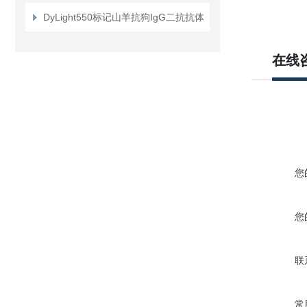
唑并
[3,4
DyLight550标记山羊抗狗IgG二抗抗体
1-BOC
酯
在线
(R)-3-
6-硫代
-1
您
您
联
常