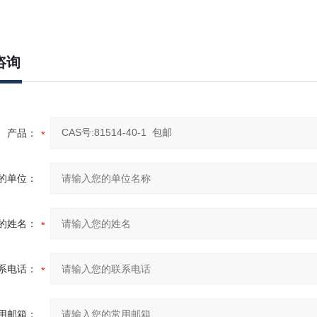
-d]
氮杂
6(1H)-
羧酸盐
-5-氧代氮杂环庚烷
-
甲酸乙
141642-82-2
咨询
乙基
-1-
苯甲基**
347195-55-5
,6-
二氢
-3-
吡啶甲腈
27885-58-1
产品：
的单位：
的姓名：
系电话：
用邮箱：