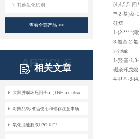
(4,4,5,5-
四
其他生化试剂
**
-2-
基
)
萘
-
硅烷
查看全部产品 >>
1-(2-*****
)
3-氨基
-2-
氯
2-辛炔酸
ARTICLE
1-羟基
-1,3-
相关文章
硼杂环戊烷
4-甲基
-3-(4
氧杂环戊**
-
大鼠肿瘤坏死因子α（TNF-α）elisa试剂盒使用说明书
1-羟基
-1,3-
硼杂环戊烯
对照品/标准品使用和储存注意事项
1-羟基
-1,3-
氧化脂速测液LPO KIT*
羧酸
3-氧代叔