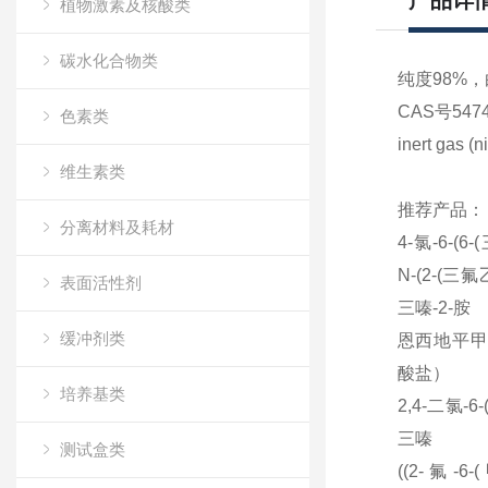
产品详
植物激素及核酸类
碳水化合物类
纯度98%，白
CAS号547
色素类
inert gas (n
维生素类
推荐产品：
分离材料及耗材
4-氯
-6-(6-(
N-(2-(
三氟
表面活性剂
三嗪
-2-
胺
缓冲剂类
恩西地平
酸盐）
培养基类
2,4-二氯
-6-
三嗪
测试盒类
((2-氟
-6-(