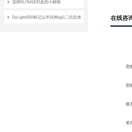
选择ELISA试剂盒的小秘籍
唑并
[3,4-d]
1-BOC-
DyLight550标记山羊抗狗IgG二抗抗体
在线咨
酯
(R)-3-乙基
-
6-硫代
-1,6-
您
您
联
常