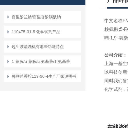
产品详
百里酚兰钠/百里香酚磺酞钠
中文名称FMOC
赖氨酸;5-FA
110475-31-5 化学试剂产品
喃-1,9'-
超生波清洗机有那些功能特点
公司介绍：
1-萘胺/α-萘胺/α-氨基萘/1-氨基萘
上海一基生
以科技创新
邻联茴香胺119-90-4生产厂家说明书
同时我们售
化学试剂，
在线咨