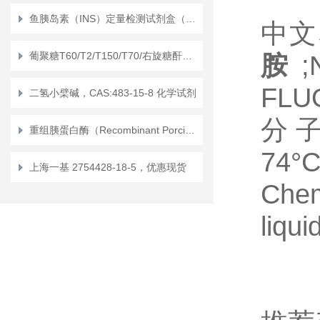
鱼胰岛素（INS）定量检测试剂盒（ELISA）使用说明书
中文
葡聚糖T60/T2/T150/T70/右旋糖酐，CAS:9004-54-0 化学试剂
胺
FLU
二氢小檗碱，CAS:483-15-8 化学试剂
分子
重组胰蛋白酶（Recombinant Porcine Trypsin）的作用区别
74°
上海一基 2754428-18-5，优惠现货
Che
liqu