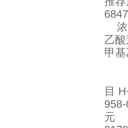
推荐
684
浓度
乙酸
甲
11
目 H
95
元