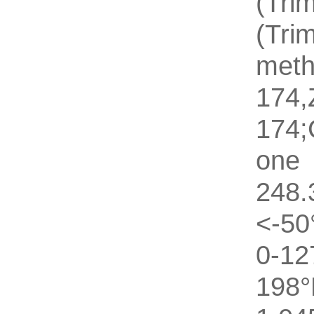
(Tri
(Tri
meth
174,
174;
one
24
<-50
0-1
198