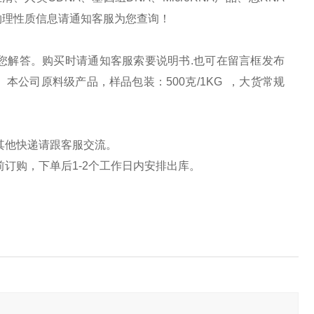
物理性质信息请
通知客服为您查询！
为您解答。购买时请
通知客服索要说明书
.也可在留言框发布
。本公司原料级产品，样品包装：
500克/1KG ，大货常规
其他快递请跟客服
交流。
前订购，下单后
1-2
个工作日内安排出库。