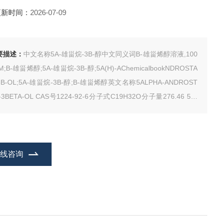
更新时间：
2026-07-09
要描述：
中文名称5Α-雄甾烷-3Β-醇中文同义词Β-雄甾烯醇溶液,100
M;Β-雄甾烯醇;5Α-雄甾烷-3Β-醇;5Α(H)-AChemicalbookNDROSTA
3Β-OL;5Α-雄甾烷-3Β-醇;Β-雄甾烯醇英文名称5ALPHA-ANDROST
 CAS号1224-92-6分子式C19H32O分子量276.46 5Α-
烷-3Β-醇 性质熔点 125-127°C
在线咨询