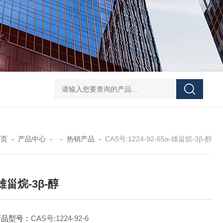
40-00-8吡咯酯
81-08-32-磺基苯甲酸酐
4441-12-7三(4-吗啉基)氧化膦
6
首页
-
产品中心
- -
热销产品
-
CAS号:1224-92-65α-雄甾烷-3β-醇
-雄甾烷-3β-醇
产品型号：
CAS号:1224-92-6