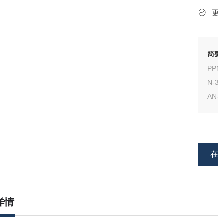
简
PP
N-
AN-3BETA-OL
雄甾
详情