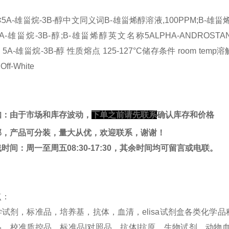
Α-雄甾烷-3Β-醇中文同义词Β-雄甾烯醇溶液,100PPM;Β-雄甾烯醇;5Α-
;5Α-雄甾烷-3Β-醇;Β-雄甾烯醇英文名称5ALPHA-ANDROSTAN
 5Α-雄甾烷-3Β-醇 性质熔点 125-127°C储存条件 room temp溶解度 D
 Off-White
知：由于市场和库存波动，
下单之前请先联系
确认库存和价格
邮，产品可分装，量大从优，欢迎联系，谢谢！
线时间：周一至周五
08:30-17:30
，其余时间均可留言或电联。
点：
，标准品，培养基，抗体，血清，elisa试剂盒各类化学品种规
、校准质控品、标准品|对照品、抗体|抗原、生物试剂、动物血清、