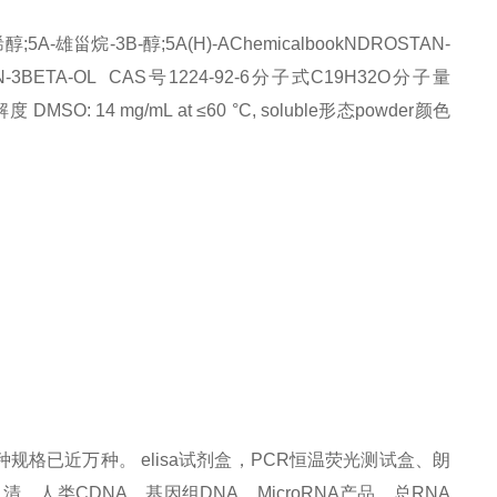
雄甾烷-3Β-醇;5Α(H)-AChemicalbookNDROSTAN-
-3BETA-OL CAS号1224-92-6分子式C19H32O分子量
MSO: 14 mg/mL at ≤60 °C, soluble形态powder颜色
格已近万种。 elisa试剂盒，PCR恒温荧光测试盒、朗
人类CDNA、基因组DNA、MicroRNA产品、总RNA