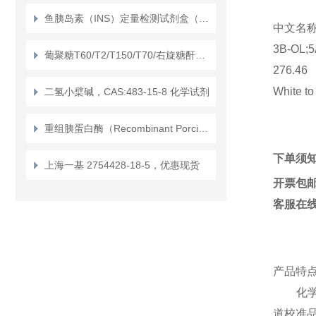
鱼胰岛素（INS）定量检测试剂盒（ELISA）使用说明书
中文名称5
3Β-OL
葡聚糖T60/T2/T150/T70/右旋糖酐，CAS:9004-54-0 化学试剂
276.46
White to
二氢小檗碱，CAS:483-15-8 化学试剂
重组胰蛋白酶（Recombinant Porcine Trypsin）的作用区别
下单须
上海一基 2754428-18-5，优惠现货
开票包
客服在
产品特
化学试剂
道校准品