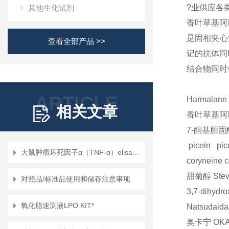
?业供应各
其他生化试剂
香叶草基阿
是固相夹心
查看全部产品 >>
记的抗体同
结合物同时
ARTICLE
Harmalane
相关文章
香叶草基阿
7-酮基胆
picein
pic
大鼠肿瘤坏死因子α（TNF-α）elisa试剂盒使用说明书
coryneine
c
甜菊醇
Stev
对照品/标准品使用和储存注意事项
3,7-dihydr
氧化脂速测液LPO KIT*
Natsudaida
奥卡宁
OKA