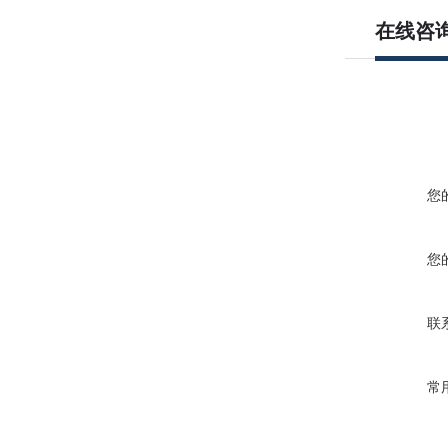
在线咨
您
您
联
常