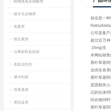
产品详
植物激素及核酸类
碳水化合物类
创业是一种
Natsudaida
色素类
公司是集产
维生素类
超过近万种
20mg/支
分离材料及耗材
本网站销售
香叶草基阿
表面活性剂
业供应各类
缓冲剂类
香叶草基阿
是固相夹心
培养基类
记的抗体同
结合物同时
测试盒类
香叶草基阿