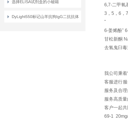
选择ELISA试剂盒的小秘籍
6,7-二甲
3，5，6，
DyLight550标记山羊抗狗IgG二抗抗体
"
6-姜烯酚"
6
甘松新酮
N
去氢鬼臼毒
我公司秉着
客服进行服
服务及合理
服务高质量
客户一起共
69-1
20mg