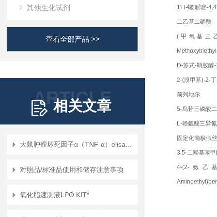
其他生化试剂
1'H-螺[哌啶-4,4'(
二乙基二硒醚
(甲氧基三
查看全部产品 >>
Methoxytriethy
D-苏式-鞘胺醇-
2-(溴甲基)-2
ARTICLE
前列地尔
相关文章
5-鸟苷三磷酸
L-赖氨酸三异
固定化南极假
大鼠肿瘤坏死因子α（TNF-α）elisa试剂盒使用说明书
3.5-二羟基苯
4-(2-氨
对照品/标准品使用和储存注意事项
Aminoethyl)ben
氧化脂速测液LPO KIT*
hydrochloride
联苯二甲酸