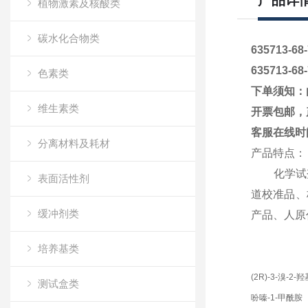
产品详
植物激素及核酸类
碳水化合物类
635713-6
635713-6
色素类
下单须知：
维生素类
开票包邮，
客服在线时
分离材料及耗材
产品特点：
化学试
表面活性剂
道校准品、
缓冲剂类
产品、人原
培养基类
(2R)-3-溴-2
测试盒类
吩嗪-1-甲酰胺