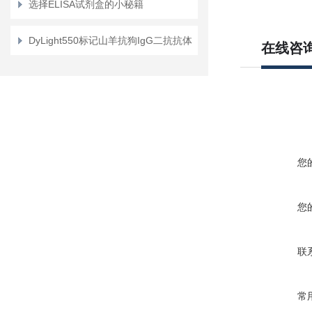
选择ELISA试剂盒的小秘籍
辛烯基琥珀酸
阿福拉纳
DyLight550标记山羊抗狗IgG二抗抗体
在线咨
Afoxolaner
5-氨基乙酰丙酸
维罗非尼 Vemu
反式-2-(4-B
p7C3-A20
您
牛磺罗定
己联双辛胍
您
替诺昔康环合
联
常