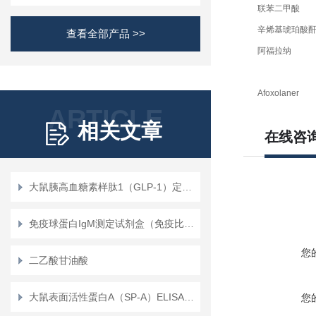
联苯二甲酸
辛烯基琥珀酸
查看全部产品 >>
阿福拉纳
Afoxolaner
ARTICLE
相关文章
在线咨
5-氨基乙酰丙酸
维罗非尼 Vemu
反式-2-(4-B
大鼠胰高血糖素样肽1（GLP-1）定量检测试剂盒（ELISA）使用说明书
p7C3-A20
牛磺罗定
免疫球蛋白IgM测定试剂盒（免疫比浊法）
己联双辛胍
您
二乙酸甘油酸
替诺昔康环合
6-氯-4-羟基-2-
大鼠表面活性蛋白A（SP-A）ELISA试剂盒使用说明书
您
酸甲酯-1,1-二