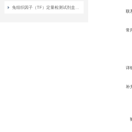
3-(氯磺酰基)噻
兔组织因子（TF）定量检测试剂盒（ELISA）使用说明书
联
去甲肾上腺素
1,2-环己二醇
常
氢氧化锆
肝素
详
补