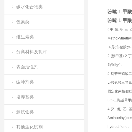
碳水化合物类
吩嗪-1-甲
吩嗪-1-甲
色素类
(甲氧基三
维生素类
Methoxytriethy
D-苏式-鞘胺醇-
分离材料及耗材
2-(溴甲基)-2
前列地尔
表面活性剂
5-鸟苷三磷酸
缓冲剂类
L-赖氨酸三异
固定化南极假
培养基类
3.5-二羟基苯
4-(2-氨
测试盒类
Aminoethyl)ben
其他生化试剂
hydrochloride