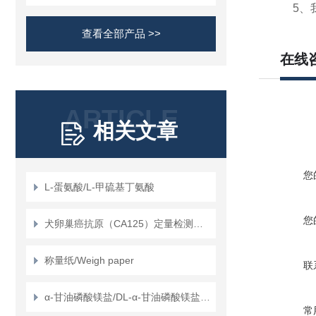
5、我
查看全部产品 >>
在线
ARTICLE
相关文章
您
L-蛋氨酸/L-甲硫基丁氨酸
您
犬卵巢癌抗原（CA125）定量检测试剂盒（ELISA）使用说明书
称量纸/Weigh paper
联
α-甘油磷酸镁盐/DL-α-甘油磷酸镁盐/甘油磷酸镁
常