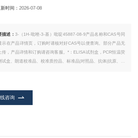
更新时间：
2026-07-08
要描述：
3-（1H-吡唑-3-基）吡啶45887-08-9产品名称和CAS号同
显示在产品详情页，订购时请核对好CAS号以便查询。部分产品无
上传，产品详情和订购请咨询客服。*：ELISA试剂盒，PCR恒温荧
测试盒、朗道校准品、校准质控品、标准品|对照品、抗体|抗原、生
试剂、动物血清、人类CDNA、基因组DNA、试剂。
在线咨询