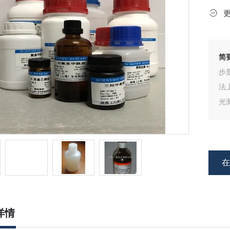
简
步
法
光
物
详情