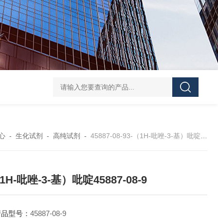
40-00-8吡咯酯
81-08-32-磺基苯甲酸酐
4441-12-7三(4-吗啉基)氧化膦
6
心
-
生化试剂
-
高纯试剂
-
45887-08-93-（1H-吡唑-3-基）吡啶45887-08-9
1H-吡唑-3-基）吡啶45887-08-9
产品型号：
45887-08-9