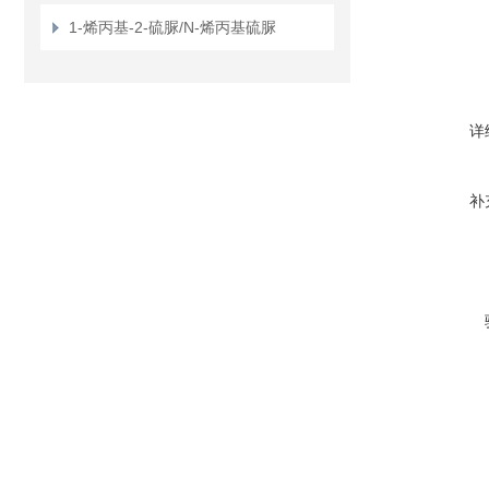
1-烯丙基-2-硫脲/N-烯丙基硫脲
详
补