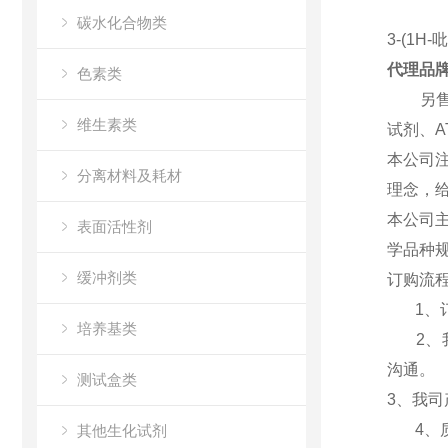
碳水化合物类
3-(1H-
代理品
色素类
另售各类
维生素类
试剂、A
本公司
分离材料及耗材
理念，
本公司主
表面活性剂
学品种
缓冲剂类
订购流
1、订
培养基类
2、我
沟通
。
测试盒类
3、我
4、质
其他生化试剂