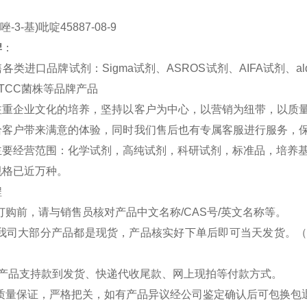
吡唑-3-基)吡啶45887-08-9
牌
：
进口品牌试剂：Sigma试剂、ASROS试剂、AIFA试剂、aldi
TCC菌株等品牌产品
注重企业文化的培养，坚持以客户为中心，以营销为纽带，以质
给客户带来
满意
的体验，同时我们售后也有专属客服进行服务，
要经营范围：化学试剂，高纯试剂，科研试剂，标准品，培养基，
规格已近万种。
程
购前，请与销售员核对产品中文名称/CAS号/英文名称等。
司大部分产品都是现货，产品核实好下单后即可当天发货。（
司产品支持款到发货、快递代收尾款、网上现拍等付款方式。
量保证，严格把关，如有产品异议经公司鉴定确认后可包换包