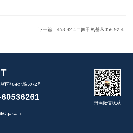
下一篇：
458-92-4二氟甲氧基苯458-92-4
T
新区张杨北路5972号
60536261
扫码微信联系
98@qq.com