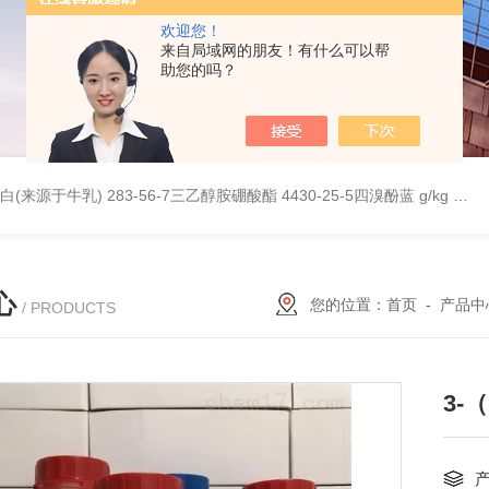
欢迎您！
来自局域网的朋友！有什么可以帮
助您的吗？
桥蛋白(来源于牛乳)
283-56-7三乙醇胺硼酸酯
4430-25-5四溴酚蓝 g/kg
997
心
您的位置：
首页
-
产品中
/ PRODUCTS
3-（