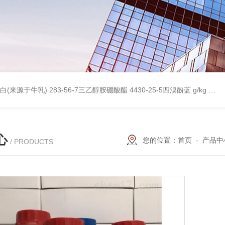
桥蛋白(来源于牛乳)
283-56-7三乙醇胺硼酸酯
4430-25-5四溴酚蓝 g/kg
997
心
您的位置：
首页
-
产品中
/ PRODUCTS