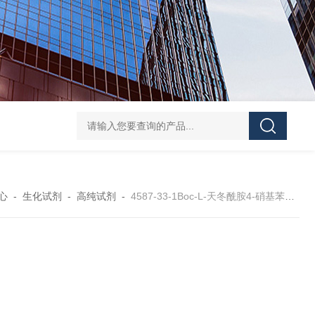
40-00-8吡咯酯
81-08-32-磺基苯甲酸酐
4441-12-7三(4-吗啉基)氧化膦
6
心
-
生化试剂
-
高纯试剂
-
4587-33-1Boc-L-天冬酰胺4-硝基苯酯4587-33-1