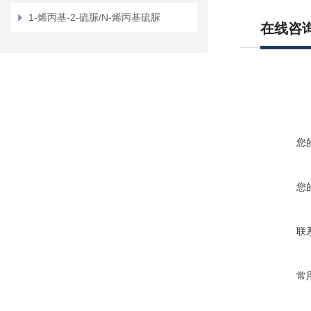
1-烯丙基-2-硫脲/N-烯丙基硫脲
在线咨
您
您
联
常