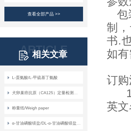
参数
包装
查看全部产品 >>
制，
书.
ARTICLE
如有
相关文章
订
L-蛋氨酸/L-甲硫基丁氨酸
1、
犬卵巢癌抗原（CA125）定量检测试剂盒（ELISA）使用说明书
英文
称量纸/Weigh paper
α-甘油磷酸镁盐/DL-α-甘油磷酸镁盐/甘油磷酸镁