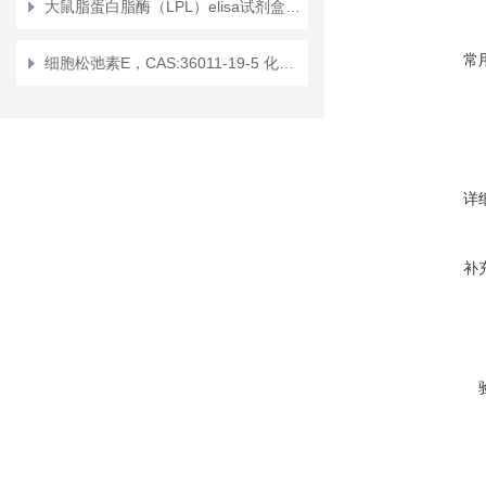
大鼠脂蛋白脂酶（LPL）elisa试剂盒使用说明书
常
细胞松弛素E，CAS:36011-19-5 化学试剂
详
补