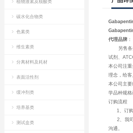
产品详
植物激素及核酸类
碳水化合物类
Gabapenti
Gabapenti
色素类
代理品牌
：
维生素类
另售各类进口
试剂、AT
分离材料及耗材
本公司注重
理念，给客
表面活性剂
本公司主要
缓冲剂类
学品种规格
订购流程
培养基类
1、订购前
2、我司大
测试盒类
沟通
。