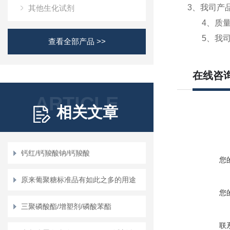
3、我司产
其他生化试剂
4、质量保
5、我司提
查看全部产品 >>
在线咨
ARTICLE
相关文章
钙红/钙羧酸钠/钙羧酸
您
原来葡聚糖标准品有如此之多的用途
您
三聚磷酸酯/增塑剂/磷酸苯酯
联