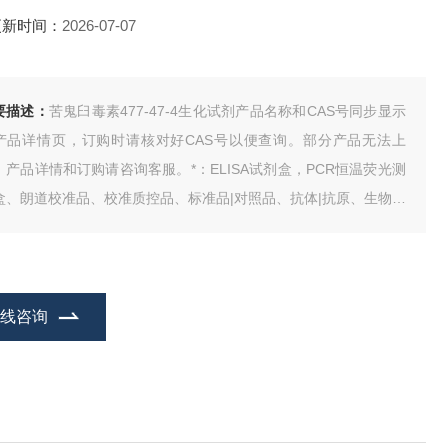
更新时间：
2026-07-07
要描述：
苦鬼臼毒素477-47-4生化试剂产品名称和CAS号同步显示
产品详情页，订购时请核对好CAS号以便查询。部分产品无法上
，产品详情和订购请咨询客服。*：ELISA试剂盒，PCR恒温荧光测
盒、朗道校准品、校准质控品、标准品|对照品、抗体|抗原、生物试
、动物血清、人类CDNA、基因组DNA、试剂。
在线咨询