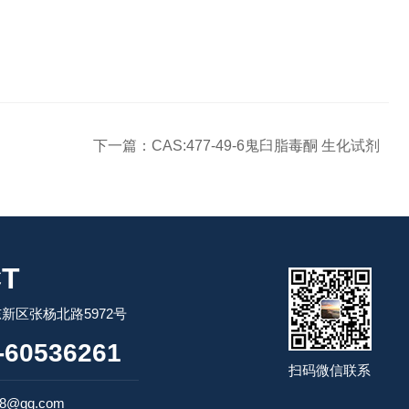
下一篇：
CAS:477-49-6鬼臼脂毒酮 生化试剂
T
新区张杨北路5972号
60536261
扫码微信联系
98@qq.com