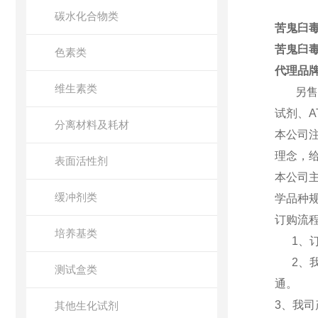
碳水化合物类
苦鬼臼毒素
苦鬼臼毒素
色素类
代理品
维生素类
另售各类
试剂、A
分离材料及耗材
本公司
理念，
表面活性剂
本公司主
缓冲剂类
学品种
订购流
培养基类
1、订购
2、我
测试盒类
通
。
3、我
其他生化试剂