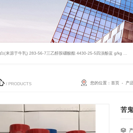
桥蛋白(来源于牛乳)
283-56-7三乙醇胺硼酸酯
4430-25-5四溴酚蓝 g/kg
997
心
您的位置：
首页
-
产
/ PRODUCTS
苦鬼