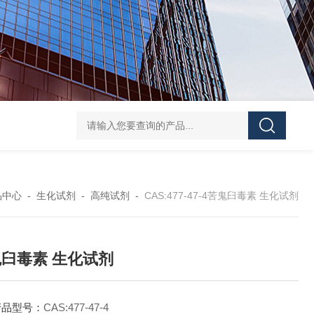
40-00-8吡咯酯
81-08-32-磺基苯甲酸酐
4441-12-7三(4-吗啉基)氧化膦
6
品中心
-
生化试剂
-
高纯试剂
-
CAS:477-47-4苦鬼臼毒素 生化试剂
臼毒素 生化试剂
产品型号：
CAS:477-47-4