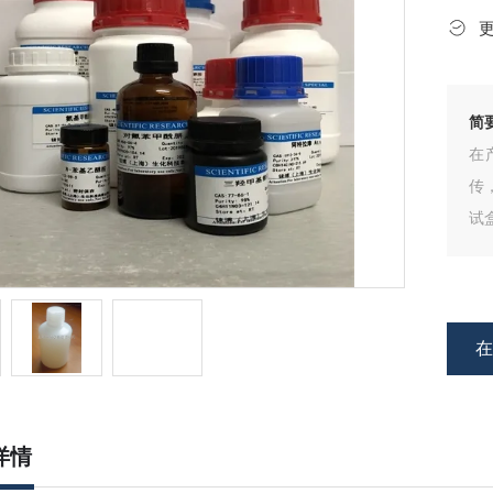
简
在
传
试
剂
详情