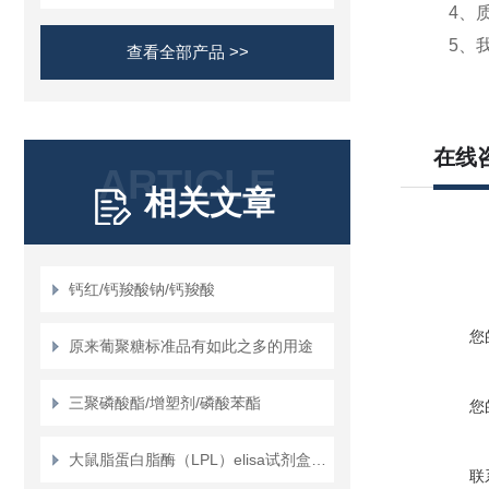
4、质
5、我
查看全部产品 >>
在线
ARTICLE
相关文章
钙红/钙羧酸钠/钙羧酸
您
原来葡聚糖标准品有如此之多的用途
三聚磷酸酯/增塑剂/磷酸苯酯
您
大鼠脂蛋白脂酶（LPL）elisa试剂盒使用说明书
联