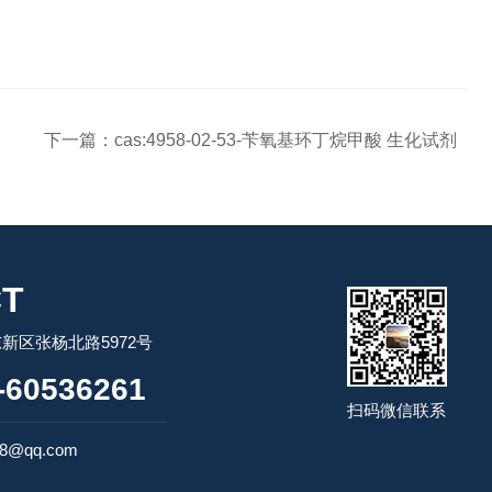
下一篇：
cas:4958-02-53-苄氧基环丁烷甲酸 生化试剂
T
新区张杨北路5972号
60536261
扫码微信联系
98@qq.com