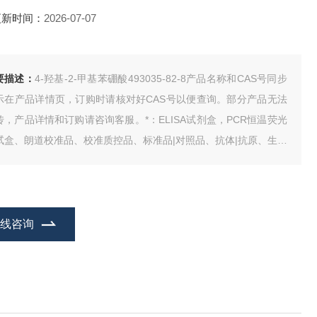
更新时间：
2026-07-07
要描述：
4-羟基-2-甲基苯硼酸493035-82-8产品名称和CAS号同步
示在产品详情页，订购时请核对好CAS号以便查询。部分产品无法
传，产品详情和订购请咨询客服。*：ELISA试剂盒，PCR恒温荧光
试盒、朗道校准品、校准质控品、标准品|对照品、抗体|抗原、生物
剂、动物血清、人类CDNA、基因组DNA、试剂。
在线咨询