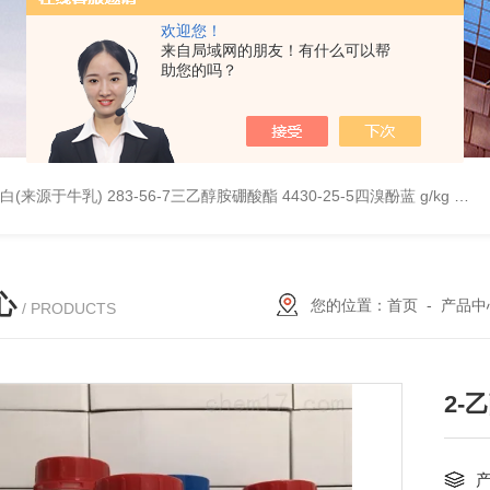
欢迎您！
来自局域网的朋友！有什么可以帮
助您的吗？
桥蛋白(来源于牛乳)
283-56-7三乙醇胺硼酸酯
4430-25-5四溴酚蓝 g/kg
997
心
您的位置：
首页
-
产品中
/ PRODUCTS
2-