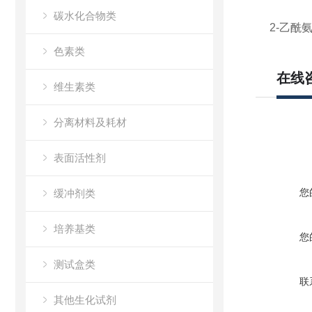
碳水化合物类
2-乙酰氨
色素类
在线
维生素类
分离材料及耗材
表面活性剂
您
缓冲剂类
培养基类
您
测试盒类
联
其他生化试剂