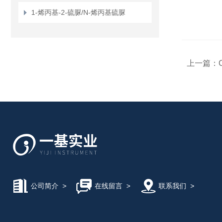
1-烯丙基-2-硫脲/N-烯丙基硫脲
上一篇：
公司简介
>
在线留言
>
联系我们
>