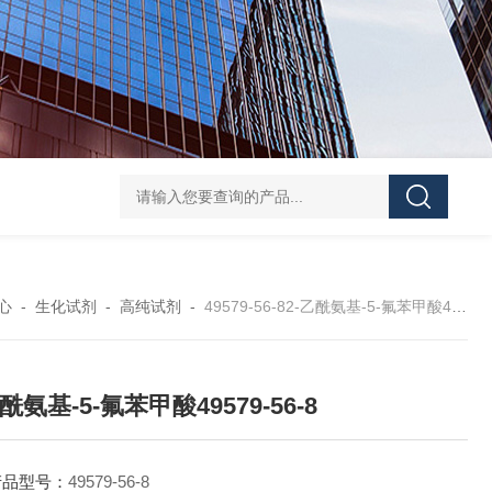
40-00-8吡咯酯
81-08-32-磺基苯甲酸酐
4441-12-7三(4-吗啉基)氧化膦
6
心
-
生化试剂
-
高纯试剂
-
49579-56-82-乙酰氨基-5-氟苯甲酸49579-56-8
乙酰氨基-5-氟苯甲酸49579-56-8
产品型号：
49579-56-8