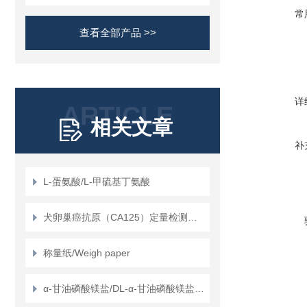
常
查看全部产品 >>
详
ARTICLE
相关文章
补
L-蛋氨酸/L-甲硫基丁氨酸
犬卵巢癌抗原（CA125）定量检测试剂盒（ELISA）使用说明书
称量纸/Weigh paper
α-甘油磷酸镁盐/DL-α-甘油磷酸镁盐/甘油磷酸镁