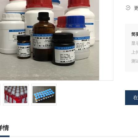
简
显
上
测
试
详情