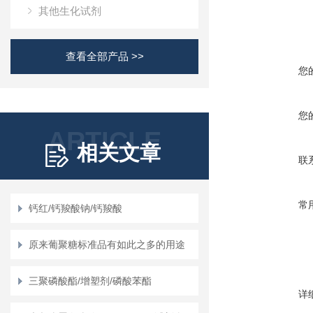
其他生化试剂
查看全部产品 >>
您
您
ARTICLE
相关文章
联
常
钙红/钙羧酸钠/钙羧酸
原来葡聚糖标准品有如此之多的用途
三聚磷酸酯/增塑剂/磷酸苯酯
详