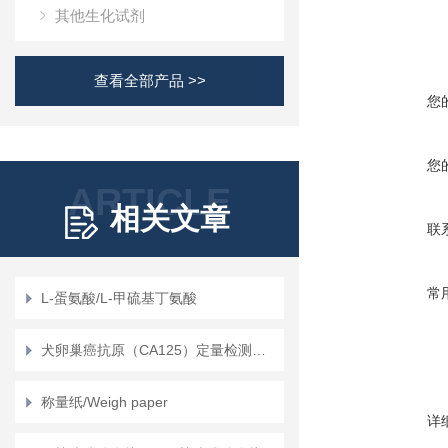
其他生化试剂
查看全部产品 >>
您
您
ARTICLE
相关文章
联
常
L-蛋氨酸/L-甲硫基丁氨酸
犬卵巢癌抗原（CA125）定量检测试剂盒（ELISA）使用说明书
称量纸/Weigh paper
详