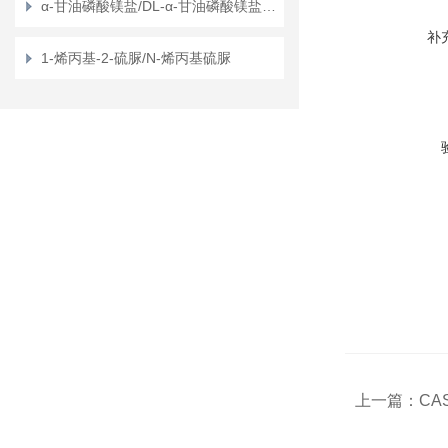
α-甘油磷酸镁盐/DL-α-甘油磷酸镁盐/甘油磷酸镁
补
1-烯丙基-2-硫脲/N-烯丙基硫脲
上一篇：
CA