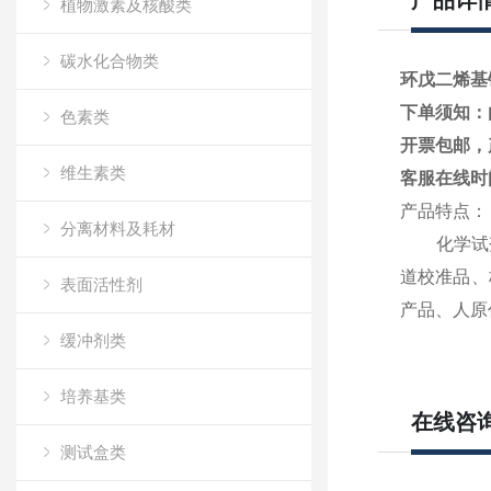
产品详
植物激素及核酸类
碳水化合物类
环戊二烯基
下单须知：
色素类
开票包邮，
维生素类
客服在线时
产品特点：
分离材料及耗材
化学试
道校准品、
表面活性剂
产品、人原
缓冲剂类
培养基类
在线咨
测试盒类