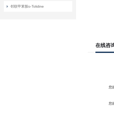
1-BOC-
邻联甲苯胺ο-Tolidine
酯
(R)-3-乙基
-
6-硫代
-1,6-
在线咨
您
您