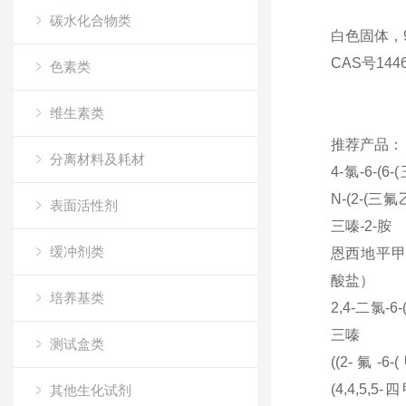
碳水化合物类
白色固体，99.5
CAS号144
色素类
维生素类
推荐产品：
分离材料及耗材
4-氯
-6-(6-(
N-(2-(
三氟
表面活性剂
三嗪
-2-
胺
缓冲剂类
恩西地平
酸盐）
培养基类
2,4-二氯
-6-
三嗪
测试盒类
((2-氟
-6-(
(4,4,5,5-
四
其他生化试剂