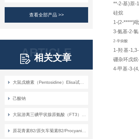
**
-2-
基
)
萘
-
硅烷
查看全部产品 >>
1-(2-*****
)
3-氨基
-2-
氯
2-辛炔酸
ARTICLE
1-羟基
-1,3-
相关文章
硼杂环戊烷
4-甲基
-3-(4
氧杂环戊**
-
大鼠戊糖素（Pentosidine）Elisa试剂盒说明书
1-羟基
-1,3-
硼杂环戊烯
己酸钠
1-羟基
-1,3-
大鼠游离三碘甲状腺原氨酸（FT3）ELISA试剂盒使用说明书
羧酸
3-氧代叔
原花青素B2/原矢车菊素B2/Procyanidin B2
唑并
[3,4-d]