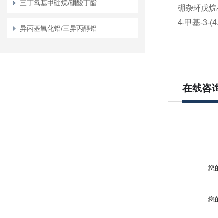
三丁氧基甲硼烷/硼酸丁酯
硼杂环戊烷
4-甲基
-3-(4
异丙基氧化铝/三异丙醇铝
氧杂环戊**
-
1-羟基
-1,3-
硼杂环戊烯
1-羟基
-1,3-
在线咨
羧酸
3-氧代叔
唑并
[3,4-d]
1-BOC-
酯
您
(R)-3-乙基
-
6-硫代
-1,6-
您