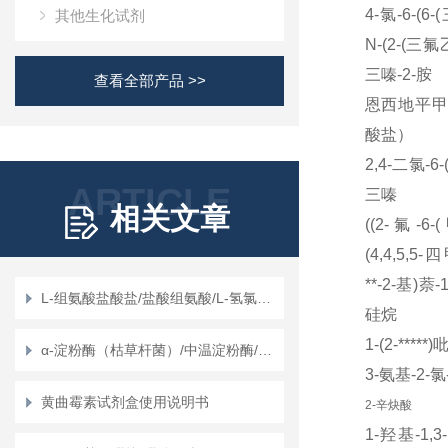
4-氯
-6-(6-(
其他生化试剂
N-(2-(
三氟
三嗪
-2-
胺
查看全部产品 >>
恩西地平
酸盐）
2,4-二氯
-6-
ARTICLE
三嗪
相关文章
((2-氟
-6-(
(4,4,5,5-
四
**
-2-
基
)
萘
-
L-组氨酸盐酸盐/盐酸组氨酸/L-氢氯组氨酸
硅烷
1-(2-*****
)
α-淀粉酶（枯草杆菌）/中温淀粉酶/液化型淀粉酶/液化酶/α-1,4糊精酶/细菌性淀粉酶/α-淀粉酵素/糊精化酶
3-氨基
-2-
氯
黄曲霉素试剂盒使用说明书
2-辛炔酸
1-羟基
-1,3-