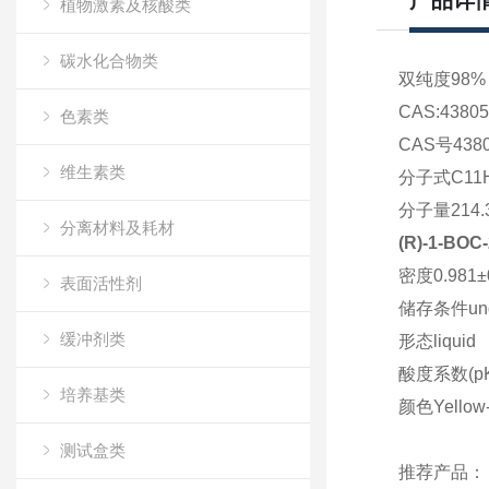
产品详
植物激素及核酸类
碳水化合物类
双纯度98%，
CAS:438050-
色素类
CAS号4380
维生素类
分子式C11H
分子量214.
分离材料及耗材
(R)-1-BOC
密度0.981±0.
表面活性剂
储存条件under
缓冲剂类
形态liquid
酸度系数(pKa)
培养基类
颜色Yellow-
测试盒类
推荐产品：