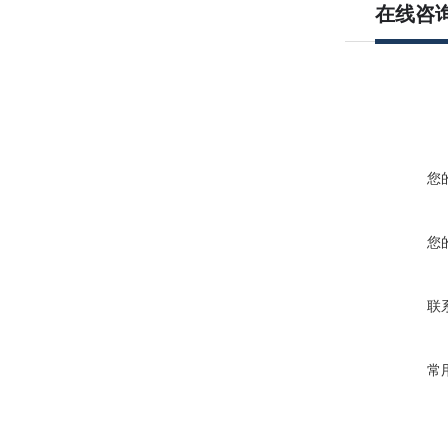
在线咨
您
您
联
常