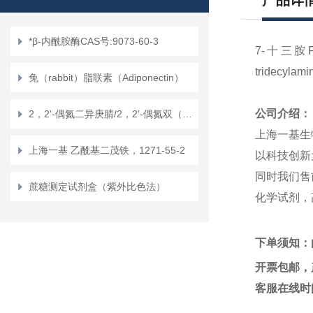
产品详
*β-内酰胺酶CAS号:9073-60-3
7-十三胺
tridecylam
兔（rabbit）脂联素（Adiponectin）
公司介绍：
2，2'-偶氮二异庚腈/2，2'-偶氮双（2，4-二甲基戊腈）
上海一基生
上海一基 乙酰基二茂铁，1271-55-2
以科技创新
同时我们售
蔗糖测定试剂盒（紫外比色法）
化学试剂，
下单须知：
开票包邮，
客服在线时