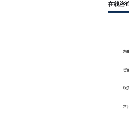
在线咨
您
您
联
常