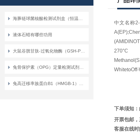
产品详
海豚链球菌核酸检测试剂盒（恒温荧光法）
中文名称2-
A(EP)
液体石蜡有哪些功用
(AMIDINO
270°
大鼠谷胱甘肽-过氧化物酶（GSH-PX）定量检测试剂盒（ELISA）使用说明书
Methanol(
兔骨保护素（OPG）定量检测试剂盒（ELISA）
WhitetoOff
兔高迁移率族蛋白B1（HMGB-1）定量检测试剂盒（ELISA）使用说明书
下单须知：
开票包邮，
客服在线时