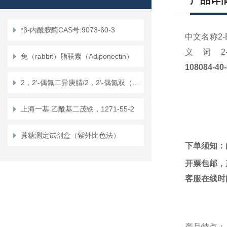
产品详
*β-内酰胺酶CAS号:9073-60-3
中文名称2-Eth
义词2-Ethyls
兔（rabbit）脂联素（Adiponectin）
108084-40-
2，2'-偶氮二异庚腈/2，2'-偶氮双（2，4-二甲基戊腈）
上海一基 乙酰基二茂铁，1271-55-2
蔗糖测定试剂盒（紫外比色法）
下单须知：
开票包邮，
客服在线时
产品特点：