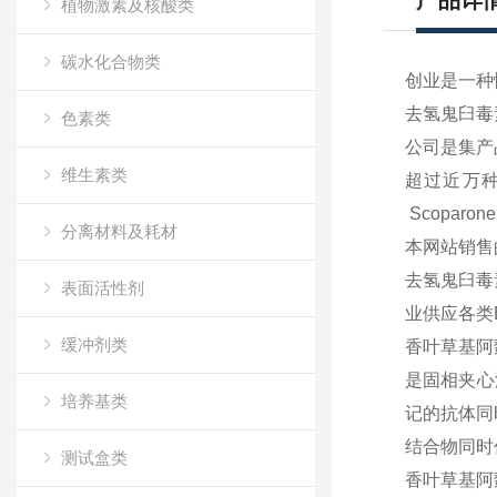
产品详
植物激素及核酸类
碳水化合物类
创业是一种
去氢鬼臼毒
色素类
公司是集产
维生素类
超过近万
Scoparone
分离材料及耗材
本网站销售
去氢鬼臼毒
表面活性剂
业供应各类
缓冲剂类
香叶草基阿
是固相夹心
培养基类
记的抗体同
结合物同时
测试盒类
香叶草基阿