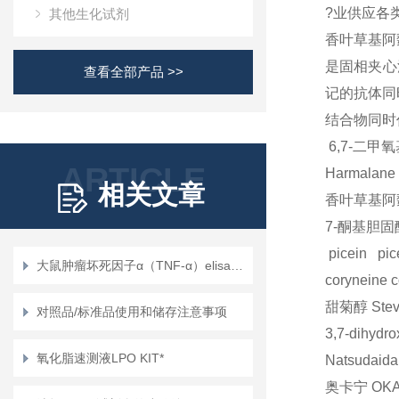
?业供应各
其他生化试剂
香叶草基阿
是固相夹心
查看全部产品 >>
记的抗体同
结合物同时
6,7-二
ARTICLE
Harmalane
相关文章
香叶草基阿
7-酮基胆
picein
pic
大鼠肿瘤坏死因子α（TNF-α）elisa试剂盒使用说明书
coryneine
c
甜菊醇
Stev
对照品/标准品使用和储存注意事项
3,7-dihydr
氧化脂速测液LPO KIT*
Natsudaida
奥卡宁
OKA