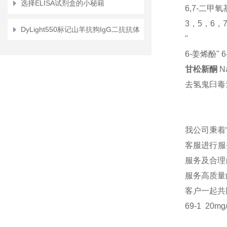
选择ELISA试剂盒的小秘籍
6,7-二甲
3，5，6，
DyLight550标记山羊抗狗IgG二抗抗体
"
6-姜烯酚"
6
甘松新酮
N
去氢鬼臼毒
我公司秉着
客服进行服
服务及合理
服务高质量
客户一起共
69-1
20mg