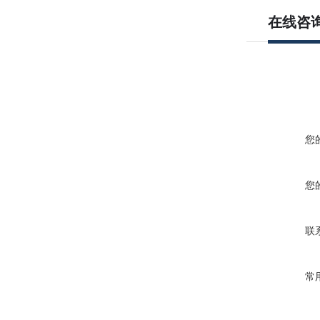
在线咨
您
您
联
常