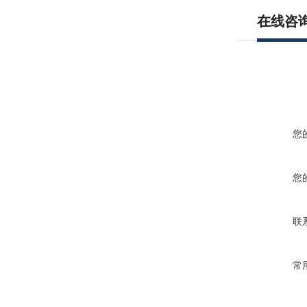
在线咨
您
您
联
常