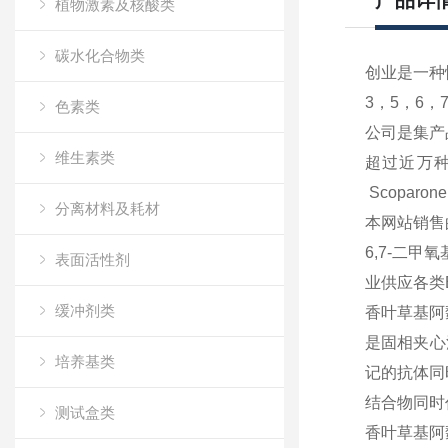
产品详
植物激素及核酸类
碳水化合物类
创业是一种
3，5，6，
色素类
公司是集产
维生素类
超过近万
Scoparone
分离材料及耗材
本网站销售
6,7-二甲
表面活性剂
业供应各类
缓冲剂类
香叶草基阿
是固相夹心
培养基类
记的抗体同
结合物同时
测试盒类
香叶草基阿