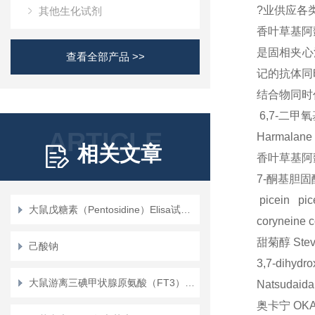
?业供应各
其他生化试剂
香叶草基阿
是固相夹心
查看全部产品 >>
记的抗体同
结合物同时
6,7-二
ARTICLE
Harmalane
相关文章
香叶草基阿
7-酮基胆
picein
pic
大鼠戊糖素（Pentosidine）Elisa试剂盒说明书
coryneine
c
甜菊醇
Stev
己酸钠
3,7-dihydr
大鼠游离三碘甲状腺原氨酸（FT3）ELISA试剂盒使用说明书
Natsudaida
奥卡宁
OKA