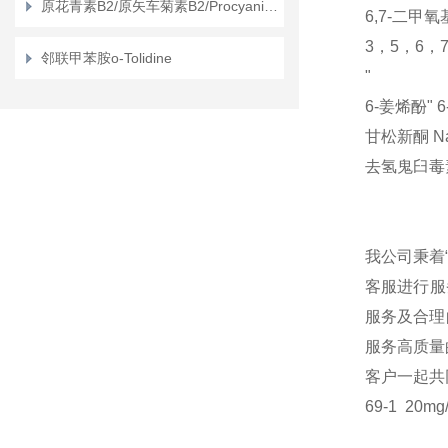
原花青素B2/原矢车菊素B2/Procyanidin B2
6,7-二甲
3，5，6，
邻联甲苯胺ο-Tolidine
"
6-姜烯酚"
6
甘松新酮
N
去氢鬼臼毒
我公司秉着
客服进行服
服务及合理
服务高质量
客户一起共
69-1
20mg