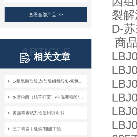
因组
裂解
查看全部产品 >>
D-
苏
商
ARTICLE
LBJ
相关文章
LBJ
LB
L-组氨酸盐酸盐/盐酸组氨酸/L-氢氯组氨酸
LBJ
α-淀粉酶（枯草杆菌）/中温淀粉酶/液化型淀粉酶/液化酶/α-1,4糊精酶/细菌性淀粉酶/α-淀粉酵素/糊精化酶
LB
黄曲霉素试剂盒使用说明书
LBJ
三丁氧基甲硼烷/硼酸丁酯