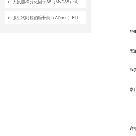
大鼠髓样分化因子88（MyD88）试剂盒
微生物阿拉伯糖苷酶（ADase）ELISA试剂盒试剂盒性能
您
您
联
常
详