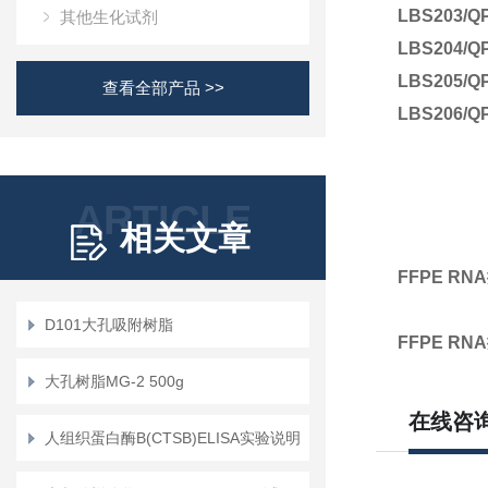
LBS203/Q
其他生化试剂
LBS204/Q
LBS205/Q
查看全部产品 >>
LBS206/Q
ARTICLE
相关文章
FFPE RNA
D101大孔吸附树脂
FFPE RNA
大孔树脂MG-2 500g
在线咨
人组织蛋白酶B(CTSB)ELISA实验说明