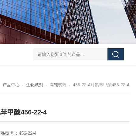
40-00-8吡咯酯
81-08-32-磺基苯甲酸酐
4441-12-7三(4-吗啉基)氧化膦
6
-
产品中心
-
生化试剂
-
高纯试剂
-
456-22-4对氟苯甲酸456-22-4
苯甲酸456-22-4
产品型号：
456-22-4