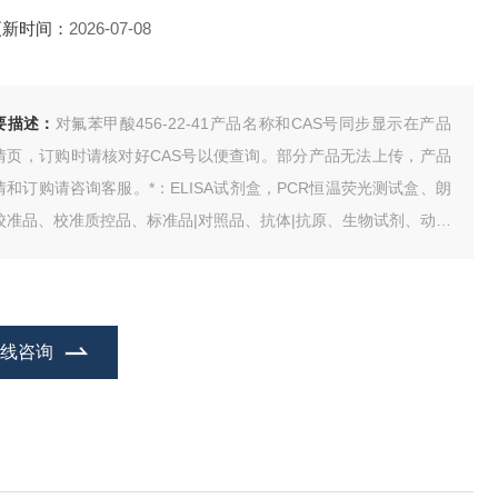
更新时间：
2026-07-08
要描述：
对氟苯甲酸456-22-41产品名称和CAS号同步显示在产品
情页，订购时请核对好CAS号以便查询。部分产品无法上传，产品
情和订购请咨询客服。*：ELISA试剂盒，PCR恒温荧光测试盒、朗
校准品、校准质控品、标准品|对照品、抗体|抗原、生物试剂、动物
清、人类CDNA、基因组DNA、试剂。
在线咨询