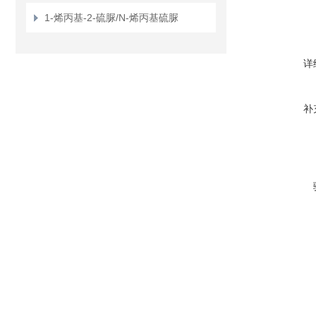
1-烯丙基-2-硫脲/N-烯丙基硫脲
详
补