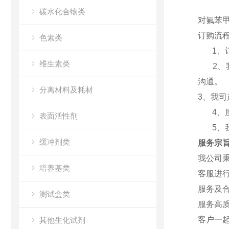
碳水化合物类
对氟苯甲酸
订购流
色素类
1、订
维生素类
2、我
沟通
。
分离材料及耗材
3、我
4、质
表面活性剂
5、我
缓冲剂类
服务宗
我公司秉
培养基类
客服进
服务及
测试盒类
服务高
客户一
其他生化试剂