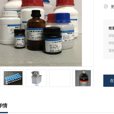
简
详
详
道
血
详情