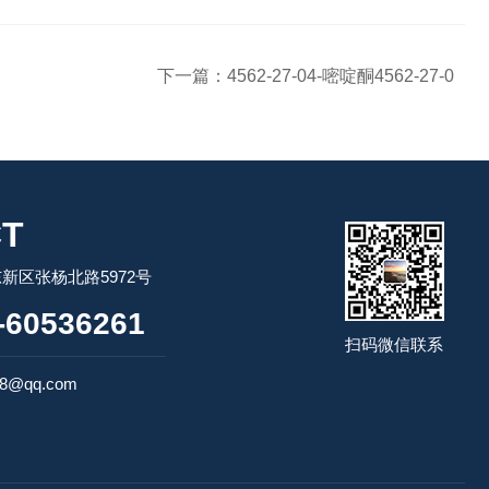
下一篇：
4562-27-04-嘧啶酮4562-27-0
T
新区张杨北路5972号
60536261
扫码微信联系
98@qq.com