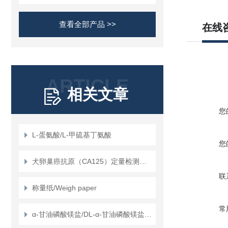
查看全部产品 >>
在线
ARTICLE
相关文章
您
L-蛋氨酸/L-甲硫基丁氨酸
您
犬卵巢癌抗原（CA125）定量检测试剂盒（ELISA）使用说明书
联
称量纸/Weigh paper
常
α-甘油磷酸镁盐/DL-α-甘油磷酸镁盐/甘油磷酸镁