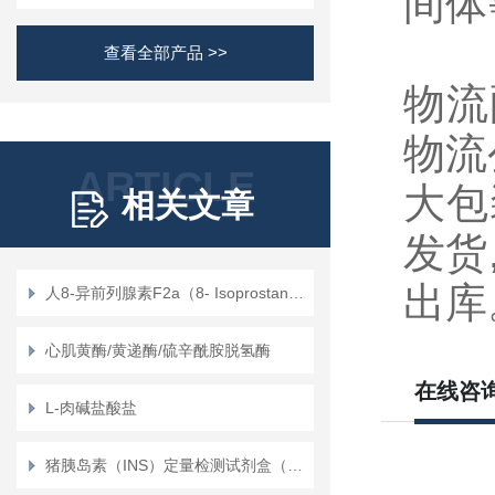
间体
查看全部产品 >>
物流
物流
ARTICLE
大包
相关文章
发货
出库
人8-异前列腺素F2a（8- Isoprostane）定量检测试剂盒（ELISA）使用说明书
心肌黄酶/黄递酶/硫辛酰胺脱氢酶
在线咨
L-肉碱盐酸盐
猪胰岛素（INS）定量检测试剂盒（ELISA）使用说明书