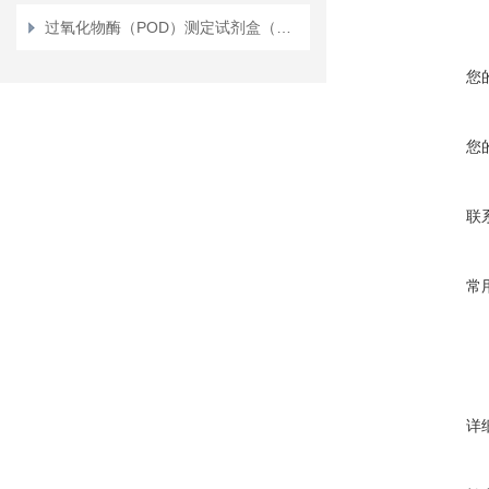
过氧化物酶（POD）测定试剂盒（测植物）（比色法）
您
您
联
常
详