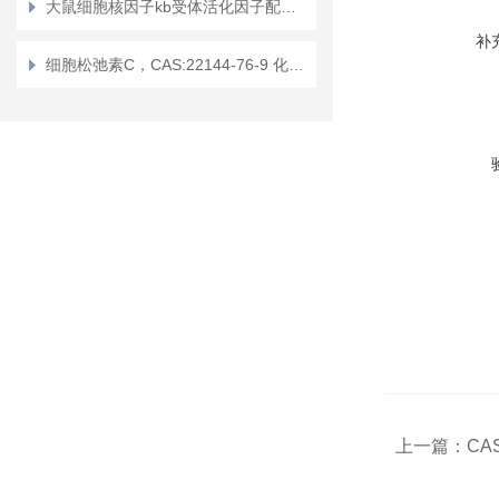
大鼠细胞核因子kb受体活化因子配体（RANKL）定量检测试剂盒（ELISA）使用说明书
补
细胞松弛素C，CAS:22144-76-9 化学试剂
上一篇：
CAS