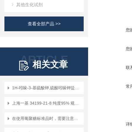
其他生化试剂
查看全部产品 >>
您
您
ARTICLE
相关文章
联
常
1H-吲哚-3-基硫酸钾,硫酸吲哚钾盐，CAS:2642-37-7 化学试剂
上海一基 34199-21-8 纯度95% 规格mg/g/100g/kg 现货
在使用葡聚糖标准品时，需要注意以下几个事项
详