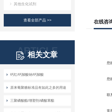
其他生化试剂
查看全部产品 >>
在线咨
ARTICLE
相关文章
您
钙红/钙羧酸钠/钙羧酸
您
原来葡聚糖标准品有如此之多的用途
联
三聚磷酸酯/增塑剂/磷酸苯酯
常