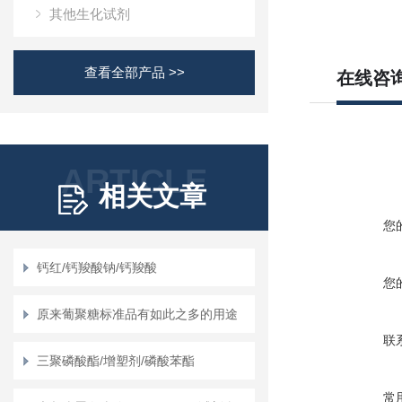
其他生化试剂
查看全部产品 >>
在线咨
ARTICLE
相关文章
您
钙红/钙羧酸钠/钙羧酸
您
原来葡聚糖标准品有如此之多的用途
联
三聚磷酸酯/增塑剂/磷酸苯酯
常