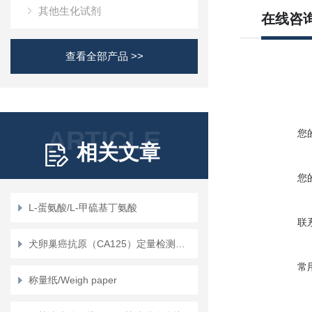
其他生化试剂
在线咨
查看全部产品 >>
ARTICLE
您
相关文章
您
L-蛋氨酸/L-甲硫基丁氨酸
联
犬卵巢癌抗原（CA125）定量检测试剂盒（ELISA）使用说明书
常
称量纸/Weigh paper