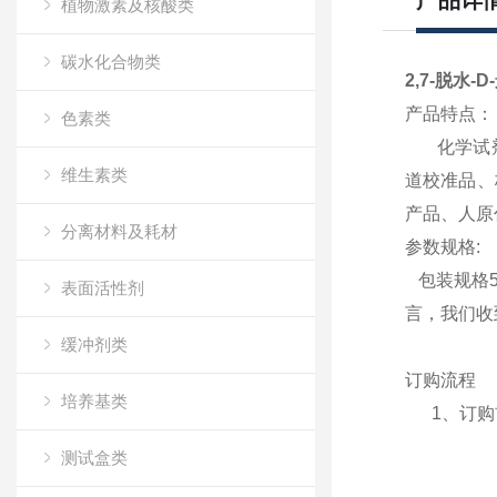
产品详
植物激素及核酸类
碳水化合物类
2,7-脱水-
产品特点：
色素类
化学试剂，
维生素类
道校准品、
产品、人原
分离材料及耗材
参数规格:
包装规格5g
表面活性剂
言，我们收
缓冲剂类
订购流程
培养基类
1、订购前
测试盒类