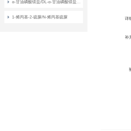
α-甘油磷酸镁盐/DL-α-甘油磷酸镁盐/甘油磷酸镁
1-烯丙基-2-硫脲/N-烯丙基硫脲
详
补