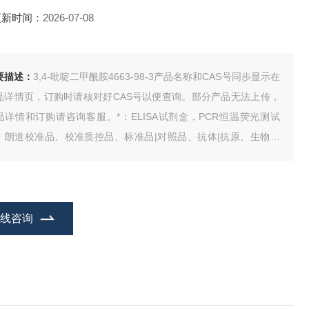
更新时间：
2026-07-08
要描述：
3,4-吡啶二甲酰胺4663-98-3产品名称和CAS号同步显示在
品详情页，订购时请核对好CAS号以便查询。部分产品无法上传，
品详情和订购请咨询客服。*：ELISA试剂盒，PCR恒温荧光测试
、朗道校准品、校准质控品、标准品|对照品、抗体|抗原、生物试
、动物血清、人类CDNA、基因组DNA、试剂。
在线咨询