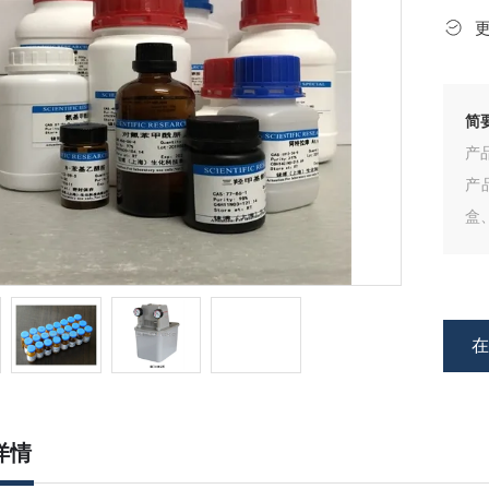
简
产
产
盒
剂
详情