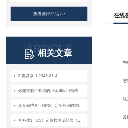
查看全部产品 >>
在线
ARTICLE
相关文章
您
2-氨基萘-1,2348-81-4
您
你知道胎牛血清的用途和应用领域吗？
联
兔骨保护素（OPG）定量检测试剂盒（ELISA）使用说明书
常
鱼补体3（C3）定量检测试剂盒（ELISA）