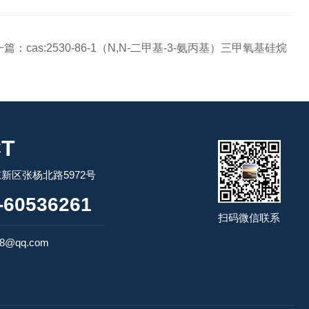
一篇：
cas:2530-86-1（N,N-二甲基-3-氨丙基）三甲氧基硅烷
T
新区张杨北路5972号
60536261
扫码微信联系
98@qq.com