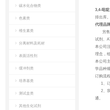
碳水化合物类
3,4-吡
排出库
色素类
代理品
维生素类
另售各类
试剂、A
分离材料及耗材
本公司
理念，
表面活性剂
本公司主
缓冲剂类
学品种
订购流
培养基类
1、订购
2、我
测试盒类
通
。
其他生化试剂