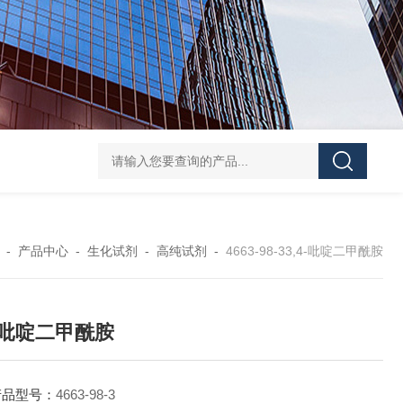
40-00-8吡咯酯
81-08-32-磺基苯甲酸酐
4441-12-7三(4-吗啉基)氧化膦
6
-
产品中心
-
生化试剂
-
高纯试剂
-
4663-98-33,4-吡啶二甲酰胺
4-吡啶二甲酰胺
产品型号：
4663-98-3