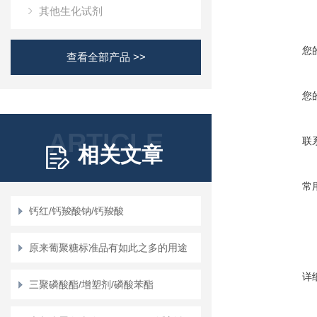
其他生化试剂
您
查看全部产品 >>
您
ARTICLE
联
相关文章
常
钙红/钙羧酸钠/钙羧酸
原来葡聚糖标准品有如此之多的用途
详
三聚磷酸酯/增塑剂/磷酸苯酯