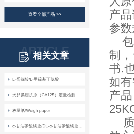
人原
产品
查看全部产品 >>
参数
包装
ARTICLE
制，
相关文章
书.
如有
L-蛋氨酸/L-甲硫基丁氨酸
产品
犬卵巢癌抗原（CA125）定量检测试剂盒（ELISA）使用说明书
25
称量纸/Weigh paper
质量
α-甘油磷酸镁盐/DL-α-甘油磷酸镁盐/甘油磷酸镁