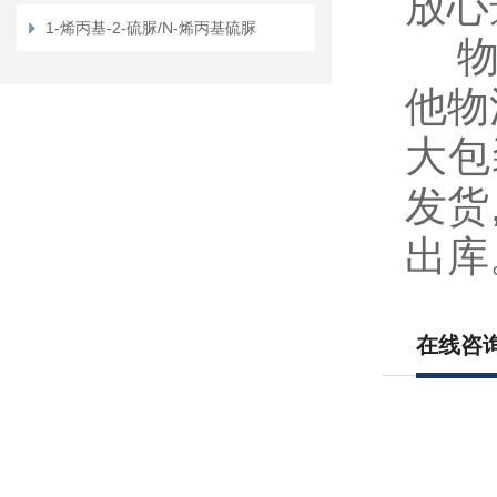
放心
1-烯丙基-2-硫脲/N-烯丙基硫脲
物流
他物
大包
发货
出库
在线咨