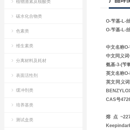
产品详
植物激素及核酸类
碳水化合物类
O-苄基-L-
O-苄基-L-
色素类
维生素类
中文名称O-
中文同义词O-
分离材料及耗材
氨基-3-(苄
英文名称O-B
表面活性剂
英文同义词H-se
缓冲剂类
BENZYLOXY
CAS号472
培养基类
熔点~227
测试盒类
Keepindar