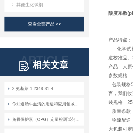
其他生化试剂
酸度系数(pK
查看全部产品 >>
产品特点：
化学试剂，
ARTICLE
道校准品、
相关文章
产品、人原
参数规格:
包装规格5g
2-氨基萘-1,2348-81-4
言，我们收
装规格：2
你知道胎牛血清的用途和应用领域吗？
质量条款：
兔骨保护素（OPG）定量检测试剂盒（ELISA）使用说明书
物流配送：
大包装可定