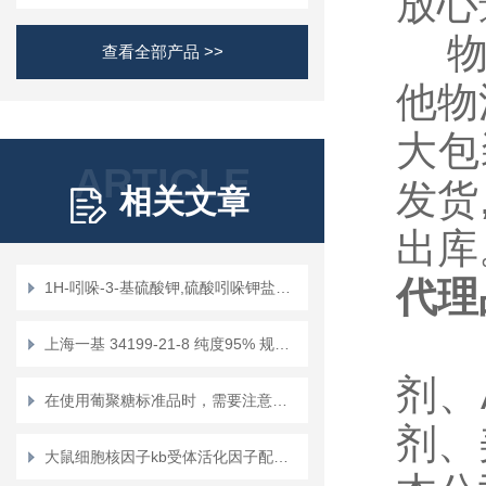
放心
物流
查看全部产品 >>
他物
大包
ARTICLE
发货
相关文章
出库
代理
1H-吲哚-3-基硫酸钾,硫酸吲哚钾盐，CAS:2642-37-7 化学试剂
另售
上海一基 34199-21-8 纯度95% 规格mg/g/100g/kg 现货
剂、A
在使用葡聚糖标准品时，需要注意以下几个事项
剂、
大鼠细胞核因子kb受体活化因子配体（RANKL）定量检测试剂盒（ELISA）使用说明书