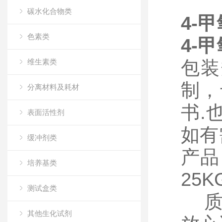
碳水化合物类
4-
色素类
4-
维生素类
包装
制，
分离材料及耗材
书.
表面活性剂
如有
缓冲剂类
产品
培养基类
25
测试盒类
质量
其他生化试剂