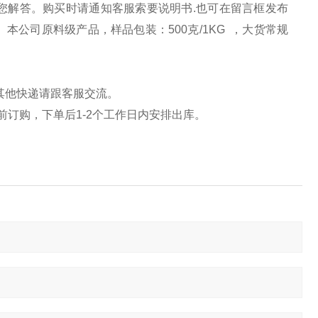
为您解答。购买时请
通知
客服索要说明书.也可在留言框发布
本公司原料级产品，样品包装：500克/1KG ，大货常规
其他快递请跟客服
交流
。
前订购，下单后1-2个工作日内安排出库。