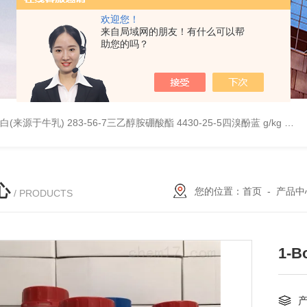
欢迎您！
来自局域网的朋友！有什么可以帮
助您的吗？
桥蛋白(来源于牛乳)
283-56-7三乙醇胺硼酸酯
4430-25-5四溴酚蓝 g/kg
997
心
您的位置：
首页
-
产品中
/ PRODUCTS
1-