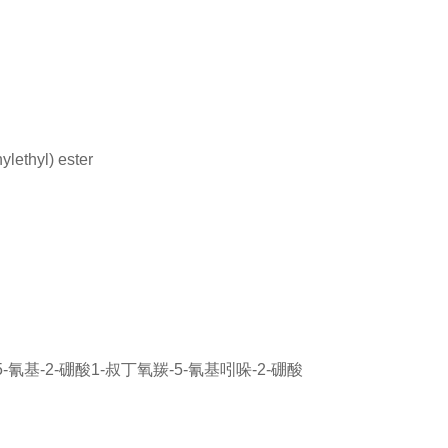
ylethyl) ester
5-氰基-2-硼酸
1-叔丁氧羰-5-氰基吲哚-2-硼酸