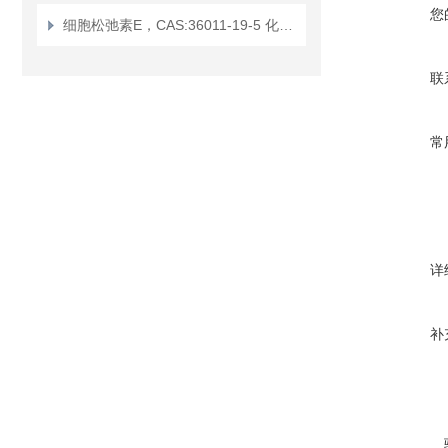
您
细胞松弛素E，CAS:36011-19-5 化学试剂
联
常
详
补