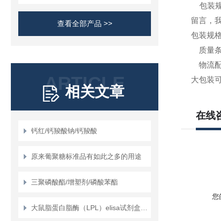
包装规格
留言，
查看全部产品 >>
包装规格
质量条
物流配
ARTICLE
大包装可
相关文章
在线
钙红/钙羧酸钠/钙羧酸
原来葡聚糖标准品有如此之多的用途
三聚磷酸酯/增塑剂/磷酸苯酯
您
大鼠脂蛋白脂酶（LPL）elisa试剂盒使用说明书