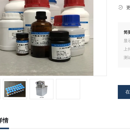
简
显
上
测
试
详情