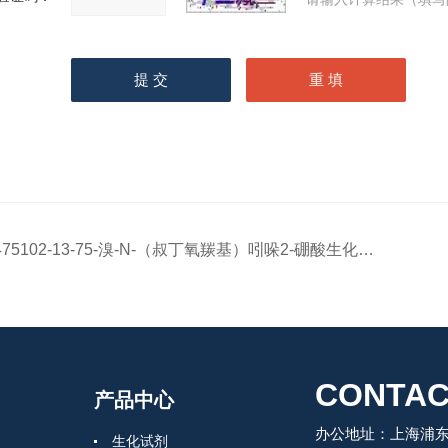
475102-13-75-溴-N-（叔丁氧羰基）吲哚2-硼酸生化试剂
CONTAC
产品中心
办公地址：上海浦东
生化试剂