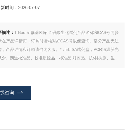
更新时间：
2026-07-07
要描述：
1-Boc-5-氰基吲哚-2-硼酸生化试剂产品名称和CAS号同步
示在产品详情页，订购时请核对好CAS号以便查询。部分产品无法
传，产品详情和订购请咨询客服。*：ELISA试剂盒，PCR恒温荧光
试盒、朗道校准品、校准质控品、标准品|对照品、抗体|抗原、生物
剂、动物血清、人类CDNA、基因组DNA、试剂。
在线咨询