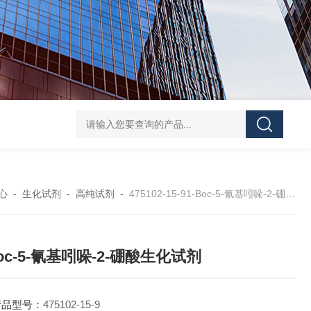
40-00-8吡咯酯
81-08-32-磺基苯甲酸酐
4441-12-7三(4-吗啉基)氧化膦
6
心
-
生化试剂
-
高纯试剂
-
475102-15-91-Boc-5-氰基吲哚-2-硼酸生化试剂
Boc-5-氰基吲哚-2-硼酸生化试剂
产品型号：
475102-15-9