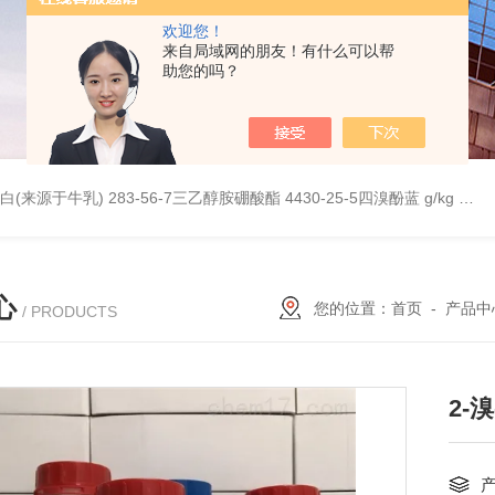
欢迎您！
来自局域网的朋友！有什么可以帮
助您的吗？
桥蛋白(来源于牛乳)
283-56-7三乙醇胺硼酸酯
4430-25-5四溴酚蓝 g/kg
997
心
您的位置：
首页
-
产品中
/ PRODUCTS
2-