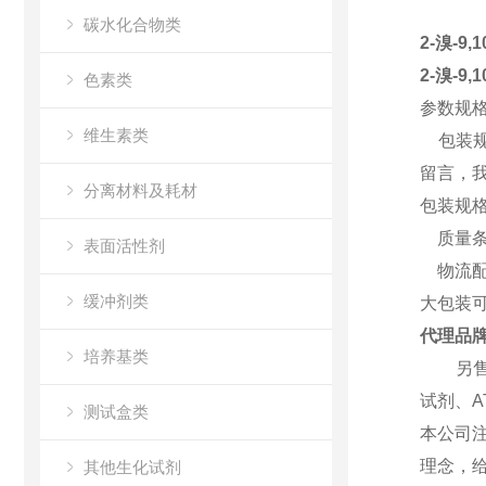
碳水化合物类
2-溴-9
2-溴-9
色素类
参数规格
维生素类
包装规格
留言，
分离材料及耗材
包装规格
质量条
表面活性剂
物流配
缓冲剂类
大包装可
代理品
培养基类
另售各类
试剂、A
测试盒类
本公司
理念，
其他生化试剂