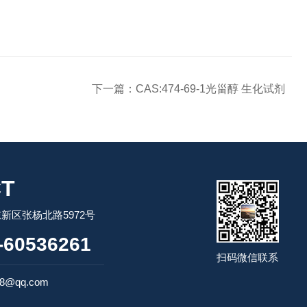
下一篇：
CAS:474-69-1光甾醇 生化试剂
T
新区张杨北路5972号
60536261
扫码微信联系
98@qq.com