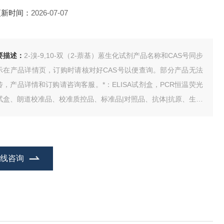
更新时间：
2026-07-07
要描述：
2-溴-9,10-双（2-萘基）蒽生化试剂产品名称和CAS号同步
示在产品详情页，订购时请核对好CAS号以便查询。部分产品无法
传，产品详情和订购请咨询客服。*：ELISA试剂盒，PCR恒温荧光
试盒、朗道校准品、校准质控品、标准品|对照品、抗体|抗原、生物
剂、动物血清、人类CDNA、基因组DNA、试剂。
在线咨询