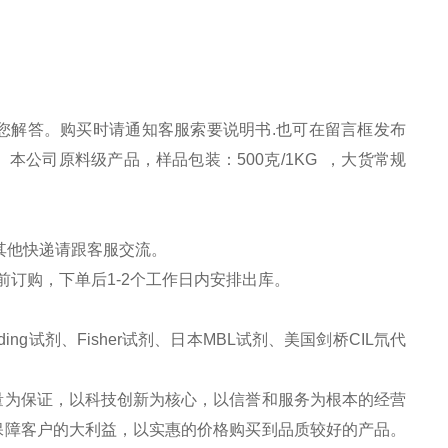
为您解答。购买时请
通知
客服索要说明书.也可在留言框发布
本公司原料级产品，样品包装：500克/1KG ，大货常规
其他快递请跟客服
交流
。
前订购，下单后1-2个工作日内安排出库。
ng试剂、Fisher试剂、日本MBL试剂、美国剑桥CIL氘代
量为保证，以科技创新为核心，以信誉和服务为根本的经营
保障客户的大利益，以实惠的价格购买到品质较好的产品。