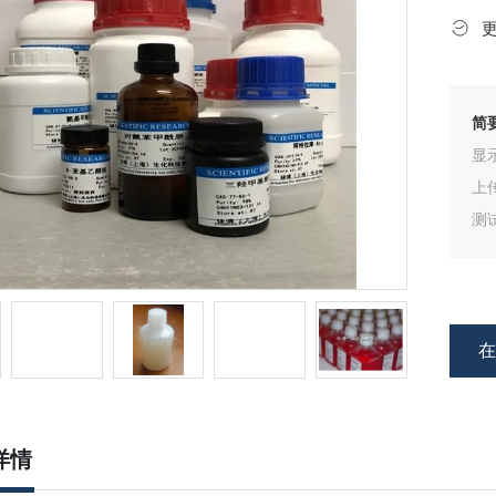
简
显
上
测
试
详情