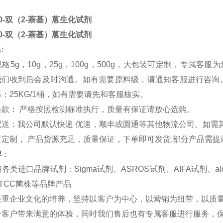
,10-双（2-萘基）蒽生化试剂
,10-双（2-萘基）蒽生化试剂
:
5g，10g，25g，100g，500g，大包装可定制，专属客服
我们收到后会及时沟通。如有需要原料级，请
通知
客服进行咨询。
：25KG/1桶，如有需要请先和客服核实。
款： 严格按照检测标准执行，质量有保证请放心选购。
送：我公司默认快递 优速，顺丰或圆通等其他物流公司。如需
定制， 产品货源充足，质量保证，下单即可发货,部分产品需提
牌
：
进口品牌试剂：Sigma试剂、ASROS试剂、AIFA试剂、aldi
TCC菌株等品牌产品
注重企业文化的培养，坚持以客户为中心，以营销为纽带，以质
给客户带来
满意
的体验，同时我们售后也有专属客服进行服务，