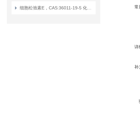
常
细胞松弛素E，CAS:36011-19-5 化学试剂
详
补