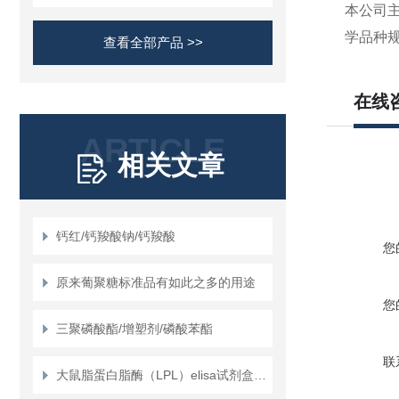
本公司主
学品种
查看全部产品 >>
在线
ARTICLE
相关文章
钙红/钙羧酸钠/钙羧酸
您
原来葡聚糖标准品有如此之多的用途
您
三聚磷酸酯/增塑剂/磷酸苯酯
联
大鼠脂蛋白脂酶（LPL）elisa试剂盒使用说明书