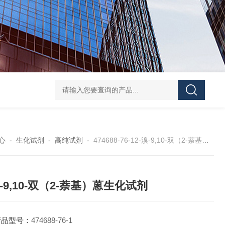
40-00-8吡咯酯
81-08-32-磺基苯甲酸酐
4441-12-7三(4-吗啉基)氧化膦
6
心
-
生化试剂
-
高纯试剂
-
474688-76-12-溴-9,10-双（2-萘基）蒽生化试剂
溴-9,10-双（2-萘基）蒽生化试剂
产品型号：
474688-76-1