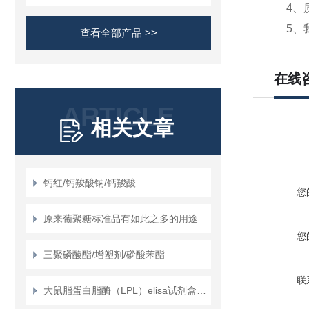
4、质
5、我
查看全部产品 >>
在线
ARTICLE
相关文章
钙红/钙羧酸钠/钙羧酸
您
原来葡聚糖标准品有如此之多的用途
您
三聚磷酸酯/增塑剂/磷酸苯酯
联
大鼠脂蛋白脂酶（LPL）elisa试剂盒使用说明书