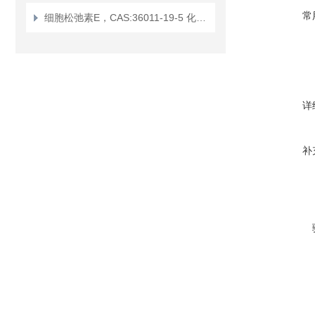
常
细胞松弛素E，CAS:36011-19-5 化学试剂
详
补