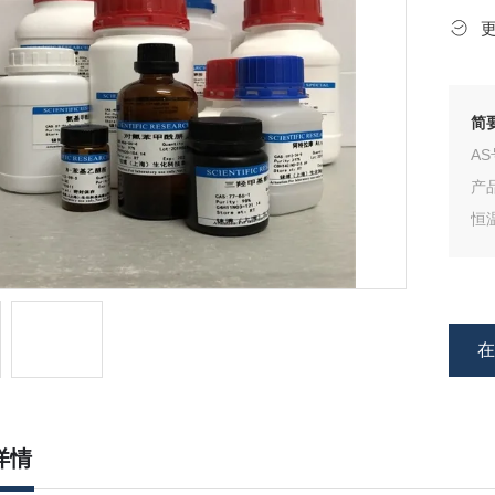
简
A
产
恒
原
详情