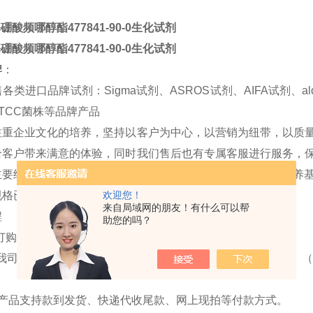
硼酸频哪醇酯477841-90-0生化试剂
硼酸频哪醇酯477841-90-0生化试剂
牌
：
进口品牌试剂：Sigma试剂、ASROS试剂、AIFA试剂、aldi
TCC菌株等品牌产品
注重企业文化的培养，坚持以客户为中心，以营销为纽带，以质
给客户带来
满意
的体验，同时我们售后也有专属客服进行服务，
要经营范围：化学试剂，高纯试剂，科研试剂，标准品，培养基，
欢迎您！
规格已近万种。
来自局域网的朋友！有什么可以帮
程
助您的吗？
购前，请与销售员核对产品中文名称/CAS号/英文名称等。
司大部分产品都是现货，产品核实好下单后即可当天发货。（
司产品支持款到发货、快递代收尾款、网上现拍等付款方式。