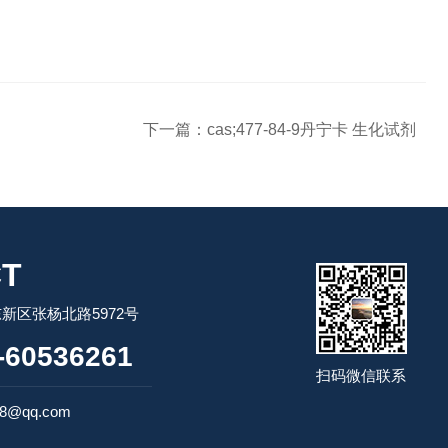
下一篇：
cas;477-84-9丹宁卡 生化试剂
T
新区张杨北路5972号
60536261
扫码微信联系
98@qq.com