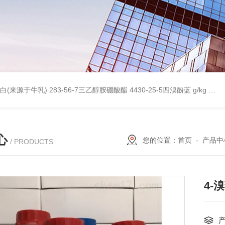
桥蛋白(来源于牛乳)
283-56-7三乙醇胺硼酸酯
4430-25-5四溴酚蓝 g/kg
997
心
您的位置：
首页
-
产品中
/ PRODUCTS
4-