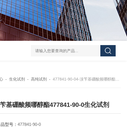
40-00-8吡咯酯
81-08-32-磺基苯甲酸酐
4441-12-7三(4-吗啉基)氧化膦
6
心
-
生化试剂
-
高纯试剂
-
477841-90-04-溴苄基硼酸频哪醇酯477841-90-0生化试剂
溴苄基硼酸频哪醇酯477841-90-0生化试剂
产品型号：
477841-90-0