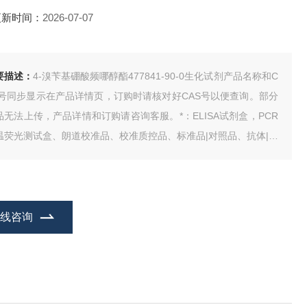
更新时间：
2026-07-07
要描述：
4-溴苄基硼酸频哪醇酯477841-90-0生化试剂产品名称和C
S号同步显示在产品详情页，订购时请核对好CAS号以便查询。部分
品无法上传，产品详情和订购请咨询客服。*：ELISA试剂盒，PCR
温荧光测试盒、朗道校准品、校准质控品、标准品|对照品、抗体|抗
、生物试剂、动物血清、人类CDNA、基因组DNA、试剂。
在线咨询