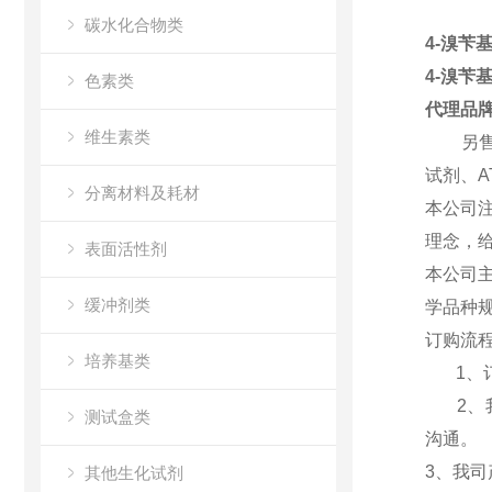
碳水化合物类
4-溴苄基
4-溴苄基
色素类
代理品
维生素类
另售各类
试剂、A
分离材料及耗材
本公司
理念，
表面活性剂
本公司主
缓冲剂类
学品种
订购流
培养基类
1、订
2、我
测试盒类
沟通
。
3、我
其他生化试剂