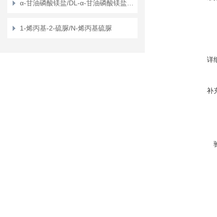
α-甘油磷酸镁盐/DL-α-甘油磷酸镁盐/甘油磷酸镁
1-烯丙基-2-硫脲/N-烯丙基硫脲
详
补