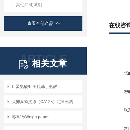
其他生化试剂
查看全部产品 >>
在线咨
ARTICLE
相关文章
您
L-蛋氨酸/L-甲硫基丁氨酸
您
犬卵巢癌抗原（CA125）定量检测试剂盒（ELISA）使用说明书
联
称量纸/Weigh paper
常