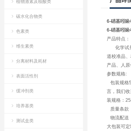
产品详
植物激素及核酸类
碳水化合物类
6-硝基吲哚4
6-硝基吲哚4
色素类
产品特点：
维生素类
化学试剂，
道校准品、
分离材料及耗材
产品、人原
参数规格:
表面活性剂
包装规格5g
缓冲剂类
言，我们收
装规格：2
培养基类
质量条款：
物流配送：
测试盒类
大包装可定