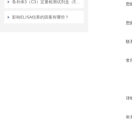
鱼补体3（C3）定量检测试剂盒（ELISA）
您
影响ELISA结果的因素有哪些？
您
联
常
详
补