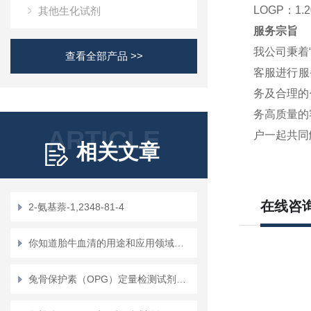
LOGP：
1.
其他生化试剂
服务宗旨
我公司秉着
查看全部产品 >>
客服进行服
务及合理的
务高质量的
ARTICLE
户一起共同
相关文章
在线咨
2-氨基萘-1,2348-81-4
你知道胎牛血清的用途和应用领域吗？
兔骨保护素（OPG）定量检测试剂盒（ELISA）使用说明书