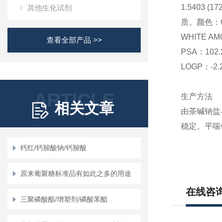
1.5403 (17
其他生化试剂
质。
颜色：
WHITE AM
查看全部产品 >>
PSA：
102.
LOGP：
-2
ARTICLE
生产方法
相关文章
由茶碱钠盐
稳定。平喘
钙红/钙羧酸钠/钙羧酸
原来葡聚糖标准品有如此之多的用途
在线咨
三聚磷酸酯/增塑剂/磷酸苯酯