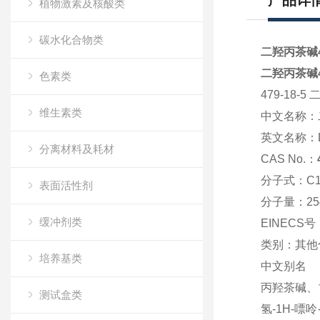
产品详
植物激素及核酸类
碳水化合物类
二羟丙茶碱4
二羟丙茶碱4
色素类
479-18-
维生素类
中文名称：
英文名称：
分离材料及耗材
CAS No.：
分子式：
C
表面活性剂
分子量：
25
缓冲剂类
EINECS号
类别：
其他
培养基类
中文别名
丙羟茶碱、
测试盒类
氢-1H-嘌呤-