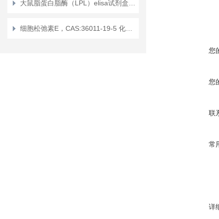
大鼠脂蛋白脂酶（LPL）elisa试剂盒使用说明书
细胞松弛素E，CAS:36011-19-5 化学试剂
您
您
联
常
详