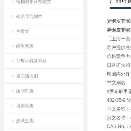
产品详
植物激素及核酸类
碳水化合物类
异懈皮苷48
异懈皮苷48
色素类
【上海一基
维生素类
客户提供各
价格竞争力
分离材料及耗材
日益扩大和
理国内外许
表面活性剂
中文别名
缓冲剂类
n罗布麻甲
482-35-9
培养基类
中文名称：
英文名称：
测试盒类
CAS No.：