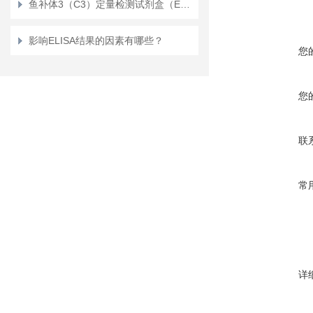
鱼补体3（C3）定量检测试剂盒（ELISA）
影响ELISA结果的因素有哪些？
您
您
联
常
详