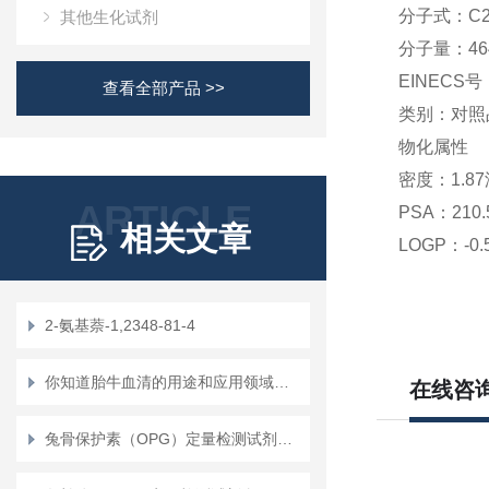
分子式：
C
其他生化试剂
分子量：
46
EINECS号
查看全部产品 >>
类别：
对照
物化属性
密度：
1.87
ARTICLE
PSA：
210.
相关文章
LOGP：
-0
2-氨基萘-1,2348-81-4
你知道胎牛血清的用途和应用领域吗？
在线咨
兔骨保护素（OPG）定量检测试剂盒（ELISA）使用说明书